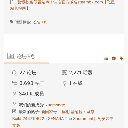
警惕抄袭假冒站点！认准官方域名steambk.com【飞星
站长提醒】
话题标签:
公告 (15)
论坛信息
27
论坛
2,271
话题
3,693
帖子
1
在线
340 K
成员
我们的新成员:
xuemongqi
最新的帖子:
新国家号：圣礼|塞纳拉：圣祭
Build.244719672（SENARA The Sacrament）免安装中
文版