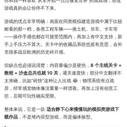
你和我一样喜欢“从零开始一点点修复世界”的成就感，那这
游戏真的会让你停不下来。
游戏的优点非常明确：画面在同类模拟建造游戏中属于比较
耐看的那一档，各类工程车辆——推土机、吊车、卡车等
——操作手感也都在可接受范围内，再加上有中文支持，新
手上手压力不算大。关卡中的收藏品系统也挺有意思，会补
充很多战后欧洲的历史碎片感。
但缺点也必须说清楚：内容量偏少是硬伤，
8 个主线关卡 +
教程 + 沙盒总共也就 10 关
，通关速度快；部分中文翻译不
太准确，比如“砖快”这种让人出戏 😂；物理系统有点诡
异，经常感觉物体像没重量一样漂着。再加上没有创意工
坊，后期可玩性确实受限。
整体来说，它是一款
适合静下心来慢慢玩的模拟类游戏下
载作品
，不是堆内容型游戏，而是偏体验型。