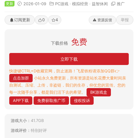
更新
2026-01-09
PC游戏
·
模拟经营
·
益智休闲
推广
订阅更新
0
4
举报
⚠️ 资源反馈
免费
下载价格
立即下载
快捷键CTRL+D收藏官网，防止迷路！飞星铁粉请添加QQ群👉
点击加群
小站永久免费更新，所有资源是站长花费大量时间亲
自测试、压缩、上传，非盗链，我们的生存，仰仗您的宣传。您的
每一次随手分享，都是我们活下去的希望。
BK游戏盒
APP下载
免费获取推广币
侵权投诉
游戏大小：
41.7GB
游戏评价：
特别好评