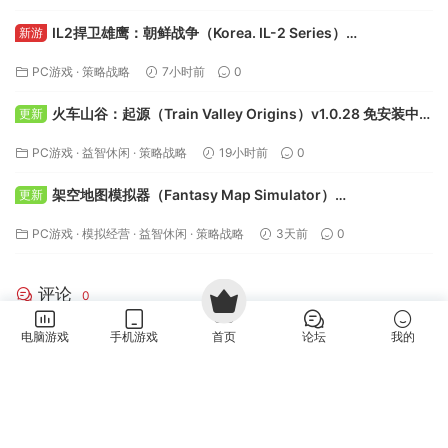
IL2捍卫雄鹰：朝鲜战争（Korea. IL-2 Series）
新游
Build.24577563 免安装中文版下载
PC游戏
·
策略战略
7小时前
0
火车山谷：起源（Train Valley Origins）v1.0.28 免安装中文
更新
版下载
PC游戏
·
益智休闲
·
策略战略
19小时前
0
架空地图模拟器（Fantasy Map Simulator）
更新
Build.24295050 免安装中文版下载
PC游戏
·
模拟经营
·
益智休闲
·
策略战略
3天前
0
评论
0
电脑游戏
手机游戏
首页
论坛
我的
请先
登录
用户协议
|
隐私政策
|
官方公告
|
侵权投诉
|
关于我们
|
联系我们