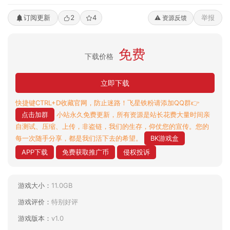
订阅更新
2
4
举报
⚠️ 资源反馈
免费
下载价格
立即下载
快捷键CTRL+D收藏官网，防止迷路！飞星铁粉请添加QQ群👉
点击加群
小站永久免费更新，所有资源是站长花费大量时间亲
自测试、压缩、上传，非盗链，我们的生存，仰仗您的宣传。您的
每一次随手分享，都是我们活下去的希望。
BK游戏盒
APP下载
免费获取推广币
侵权投诉
游戏大小：
11.0GB
游戏评价：
特别好评
游戏版本：
v1.0