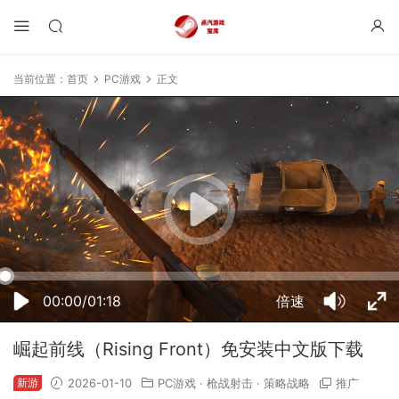
当前位置：
首页
PC游戏
正文
21:11:08
50%
75%
100%
00:00/01:18
倍速
崛起前线（Rising Front）免安装中文版下载
新游
2026-01-10
PC游戏
·
枪战射击
·
策略战略
推广