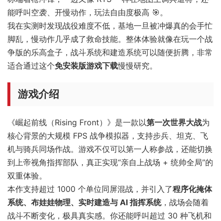
能呼叫空袭、开慢动作，玩法自由度极高 🎯。
我在实测时发现战役难度不低，基地一旦被冲爆真的会手忙
脚乱，慢动作几乎成了救命技能。整体体验就像在玩一个战
争版的乐高盒子，战斗系统和建造系统可以随便折腾，非常
适合通过这个
免安装版游戏下载
慢慢研究。
游戏介绍
《崛起前线（Rising Front）》是一款以
第一次世界大战
为
核心背景的大规模 FPS 战争模拟器，支持步兵、坦克、飞
机与骑兵同场作战。游戏不仅可以第一人称参战，还能切换
到上帝视角指挥部队，真正实现“亲自上战场 + 统帅全局”的
双重体验。
本作支持超过 1000 个单位同屏混战，并引入了
程序化掩体
系统、布娃娃物理、实时建造与 AI 指挥系统
，战场会随着
战斗不断变化，极具真实感。你还能呼叫超过 30 种飞机和