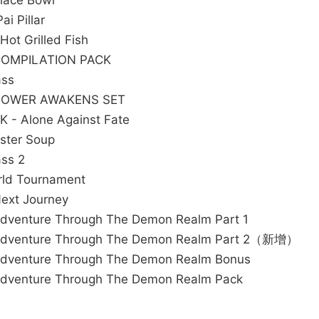
lace Bowl
i Pillar
t Grilled Fish
COMPILATION PACK
ass
 POWER AWAKENS SET
- Alone Against Fate
ster Soup
ss 2
ld Tournament
ext Journey
venture Through The Demon Realm Part 1
dventure Through The Demon Realm Part 2（新增）
venture Through The Demon Realm Bonus
venture Through The Demon Realm Pack