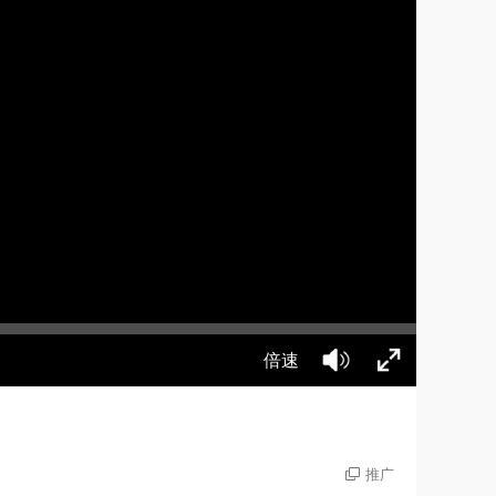
倍速
推广