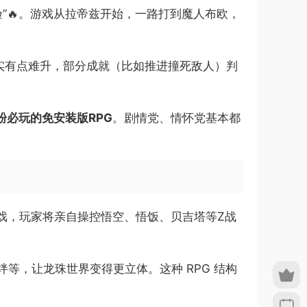
验”🔥。游戏从拉帝兹开始，一路打到魔人布欧，
实有点难升，部分成就（比如推进撞死敌人）判
粉必玩的免安装版RPG
。剧情党、情怀党基本都
扮演游戏，玩家将亲自操控悟空、悟饭、贝吉塔等Z战
等，让龙珠世界变得更立体。这种 RPG 结构