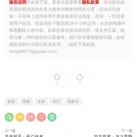
版权说明
并反馈下架。更多信息请查看
隐私政策
。本站提供的
资源转载自国内外各大媒体和网络和网友分享，仅供试玩体
验；不得将上述内容用于商业或者非法用途，否则，一切后果
请用户自负。您必须在下载后的24个小时之内，从您的电脑中
彻底删除上述内容。如果您喜欢该游戏内容，请支持正版，购
买注册，得到更好的正版服务。我们非常重视版权问题，如有
侵权请邮件与我们联系处理。（侵权下架邮箱：
feng99872@gmail.com）
1
0
剧情
探索
未来
末日
电影式
上一篇
下一篇
灵魂射手：死亡使者
符文世界：龙之荒野