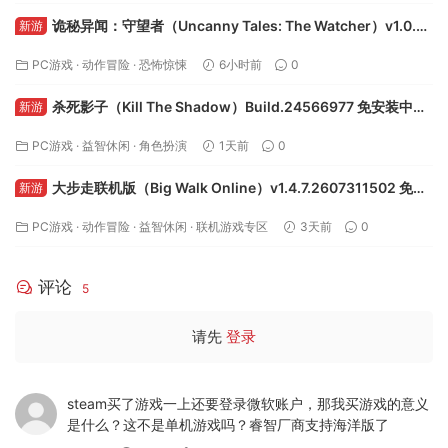
诡秘异闻：守望者（Uncanny Tales: The Watcher）v1.0.8
新游
免安装中文版下载
PC游戏
·
动作冒险
·
恐怖惊悚
6小时前
0
杀死影子（Kill The Shadow）Build.24566977 免安装中文
新游
版下载
PC游戏
·
益智休闲
·
角色扮演
1天前
0
大步走联机版（Big Walk Online）v1.4.7.2607311502 免安
新游
装中文版下载
PC游戏
·
动作冒险
·
益智休闲
·
联机游戏专区
3天前
0
评论
5
请先
登录
steam买了游戏一上还要登录微软账户，那我买游戏的意义
是什么？这不是单机游戏吗？睿智厂商支持海洋版了