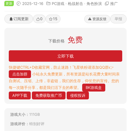
更新
2025-12-16
PC游戏
·
枪战射击
·
角色扮演
推广
订阅更新
0
15
举报
⚠️ 资源反馈
免费
下载价格
立即下载
快捷键CTRL+D收藏官网，防止迷路！飞星铁粉请添加QQ群👉
点击加群
小站永久免费更新，所有资源是站长花费大量时间亲
自测试、压缩、上传，非盗链，我们的生存，仰仗您的宣传。您的
每一次随手分享，都是我们活下去的希望。
BK游戏盒
APP下载
免费获取推广币
侵权投诉
游戏大小：
111GB
游戏评价：
特别好评