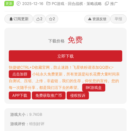
更新
2025-12-16
PC游戏
·
回合战棋
·
策略战略
推广
订阅更新
2
2
举报
⚠️ 资源反馈
免费
下载价格
立即下载
快捷键CTRL+D收藏官网，防止迷路！飞星铁粉请添加QQ群👉
点击加群
小站永久免费更新，所有资源是站长花费大量时间亲
自测试、压缩、上传，非盗链，我们的生存，仰仗您的宣传。您的
每一次随手分享，都是我们活下去的希望。
BK游戏盒
APP下载
免费获取推广币
侵权投诉
游戏大小：
9.74GB
游戏评价：
特别好评