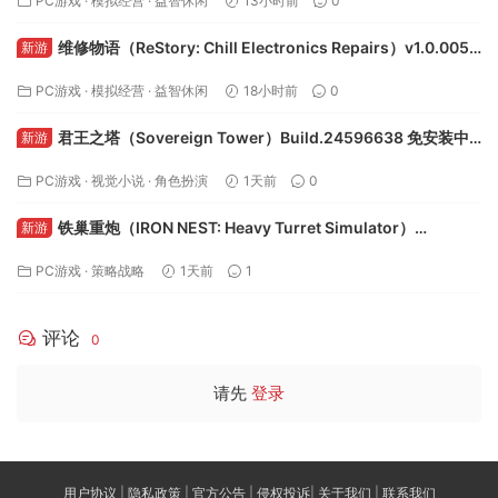
PC游戏
·
模拟经营
·
益智休闲
13小时前
0
维修物语（ReStory: Chill Electronics Repairs）v1.0.005r
新游
免安装中文版下载
PC游戏
·
模拟经营
·
益智休闲
18小时前
0
君王之塔（Sovereign Tower）Build.24596638 免安装中
新游
文版下载
PC游戏
·
视觉小说
·
角色扮演
1天前
0
铁巢重炮（IRON NEST: Heavy Turret Simulator）
新游
Build.24594608 免安装中文版下载
PC游戏
·
策略战略
1天前
1
评论
0
请先
登录
用户协议
|
隐私政策
|
官方公告
|
侵权投诉
|
关于我们
|
联系我们