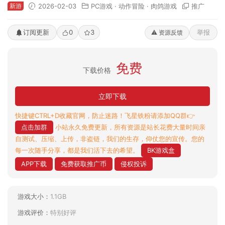
新游
2026-02-03
PC游戏
·
动作冒险
·
肉鸽游戏
推广
订阅更新
0
3
举报
⚠️ 资源反馈
免费
下载价格
立即下载
快捷键CTRL+D收藏官网，防止迷路！飞星铁粉请添加QQ群👉
点击加群
小站永久免费更新，所有资源是站长花费大量时间亲
自测试、压缩、上传，非盗链，我们的生存，仰仗您的宣传。您的
每一次随手分享，都是我们活下去的希望。
BK游戏盒
APP下载
免费获取推广币
侵权投诉
游戏大小：
1.1GB
游戏评价：
特别好评