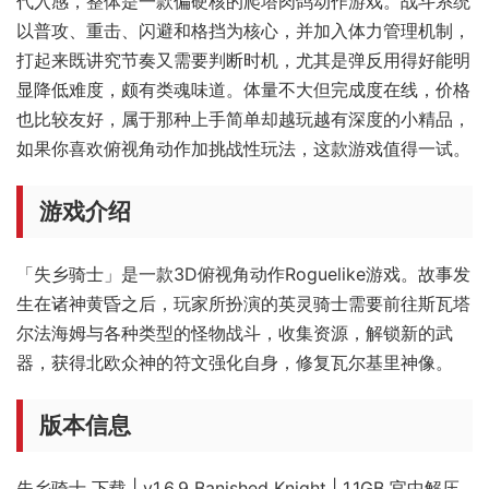
代入感，整体是一款偏硬核的爬塔肉鸽动作游戏。战斗系统
以普攻、重击、闪避和格挡为核心，并加入体力管理机制，
打起来既讲究节奏又需要判断时机，尤其是弹反用得好能明
显降低难度，颇有类魂味道。体量不大但完成度在线，价格
也比较友好，属于那种上手简单却越玩越有深度的小精品，
如果你喜欢俯视角动作加挑战性玩法，这款游戏值得一试。
游戏介绍
「失乡骑士」是一款3D俯视角动作Roguelike游戏。故事发
生在诸神黄昏之后，玩家所扮演的英灵骑士需要前往斯瓦塔
尔法海姆与各种类型的怪物战斗，收集资源，解锁新的武
器，获得北欧众神的符文强化自身，修复瓦尔基里神像。
版本信息
失乡骑士 下载 | v1.6.9 Banished Knight | 1.1GB 官中解压