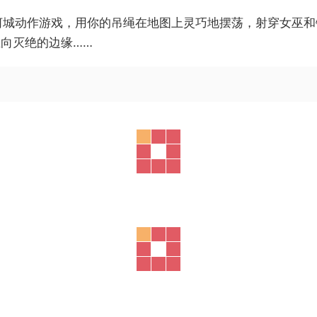
的类银河城动作游戏，用你的吊绳在地图上灵巧地摆荡，射穿女
向灭绝的边缘……