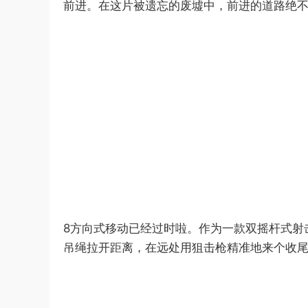
前进。在这片被遗忘的废墟中，前进的道路绝
8方向式移动已经过时啦。作为一款双摇杆式射击
吊绳拉开距离，在远处用狙击枪精准地来个收