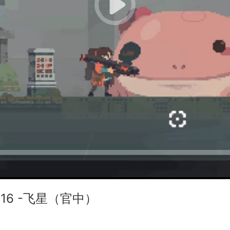
48316 -飞星（官中）