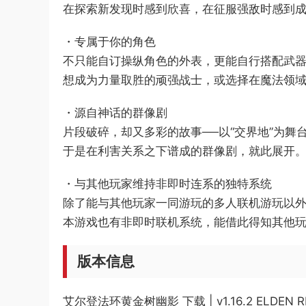
在探索新发现时感到欣喜，在征服强敌时感到
・专属于你的角色
不只能自订操纵角色的外表，更能自行搭配武器
想成为力量取胜的顽强战士，或选择在魔法领
・源自神话的群像剧
片段破碎，却又多彩的故事──以“交界地”为舞
于是在利害关系之下谱成的群像剧，就此展开
・与其他玩家维持非即时连系的独特系统
除了能与其他玩家一同游玩的多人联机游玩以
本游戏也有非即时联机系统，能借此得知其他
版本信息
艾尔登法环黄金树幽影 下载 | v1.16.2 ELDEN RI