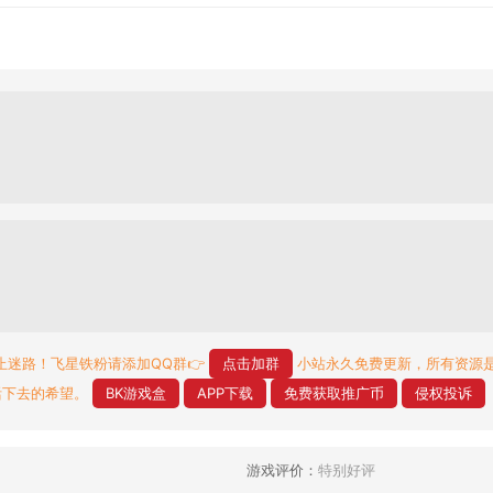
止迷路！飞星铁粉请添加QQ群👉
点击加群
小站永久免费更新，所有资源
活下去的希望。
BK游戏盒
APP下载
免费获取推广币
侵权投诉
游戏评价：
特别好评