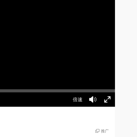
倍速
推广