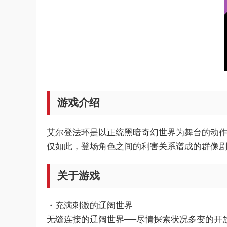
游戏介绍
艾尔登法环是以正统黑暗奇幻世界为舞台的动作
仅如此，登场角色之间的利害关系谱成的群像
关于游戏
・充满刺激的辽阔世界
无缝连接的辽阔世界──尽情探索状况多变的开