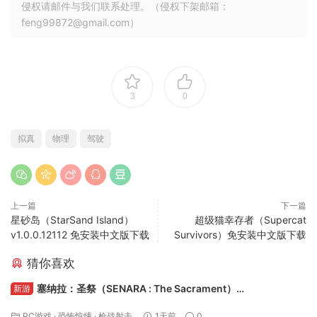
侵权请邮件与我们联系处理。（侵权下架邮箱：
feng99872@gmail.com）
3
0
拟真
物理
驾驶
上一篇
下一篇
星砂岛（StarSand Island）
超级猫幸存者（Supercat
v1.0.0.12112 免安装中文版下载
Survivors）免安装中文版下载
猜你喜欢
塞纳拉：圣祭（SENARA : The Sacrament）
新游
Build.24495622 免安装中文版下载
PC游戏
·
恐怖惊悚
·
枪战射击
1天前
0