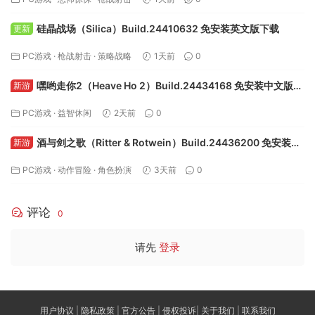
硅晶战场（Silica）Build.24410632 免安装英文版下载
更新
PC游戏
·
枪战射击
·
策略战略
1天前
0
嘿哟走你2（Heave Ho 2）Build.24434168 免安装中文版下
新游
载
PC游戏
·
益智休闲
2天前
0
酒与剑之歌（Ritter & Rotwein）Build.24436200 免安装中
新游
文版下载
PC游戏
·
动作冒险
·
角色扮演
3天前
0
评论
0
请先
登录
用户协议
|
隐私政策
|
官方公告
|
侵权投诉
|
关于我们
|
联系我们