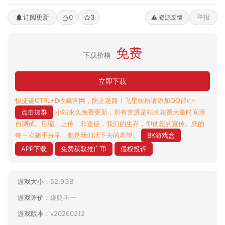
订阅更新
0
3
举报
⚠️ 资源反馈
免费
下载价格
立即下载
快捷键CTRL+D收藏官网，防止迷路！飞星铁粉请添加QQ群👉
点击加群
小站永久免费更新，所有资源是站长花费大量时间亲
自测试、压缩、上传，非盗链，我们的生存，仰仗您的宣传。您的
每一次随手分享，都是我们活下去的希望。
BK游戏盒
APP下载
免费获取推广币
侵权投诉
游戏大小：
52.9GB
游戏评价：
褒贬不一
游戏版本：
v20260212