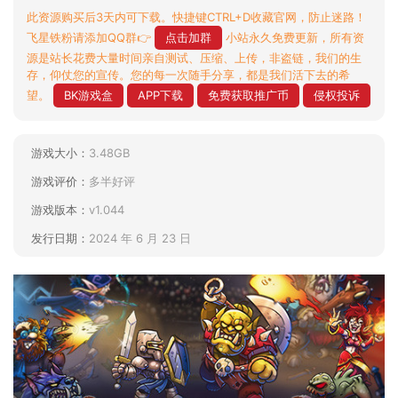
此资源购买后3天内可下载。快捷键CTRL+D收藏官网，防止迷路！
飞星铁粉请添加QQ群👉
点击加群
小站永久免费更新，所有资
源是站长花费大量时间亲自测试、压缩、上传，非盗链，我们的生
存，仰仗您的宣传。您的每一次随手分享，都是我们活下去的希
望。
BK游戏盒
APP下载
免费获取推广币
侵权投诉
游戏大小：
3.48GB
游戏评价：
多半好评
游戏版本：
v1.044
发行日期：
2024 年 6 月 23 日