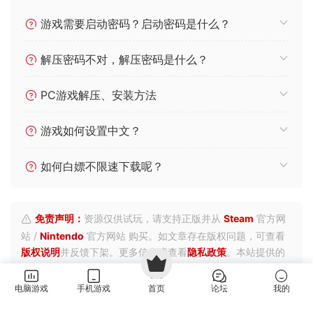
游戏需要启动密码？启动密码是什么？
解压密码不对，解压密码是什么？
PC游戏解压、安装方法
游戏如何设置中文？
如何白嫖不限速下载呢？
免责声明：
资源仅供试玩，请支持正版并从
Steam
官方网
站 /
Nintendo
官方网站 购买。如文章存在版权问题，可查看
版权说明
并反馈下架。更多信息请查看
隐私政策
。本站提供的
资源转载自国内外各大媒体和网络和网友分享，仅供试玩体
验；不得将上述内容用于商业或者非法用途，否则，一切后果
电脑游戏
手机游戏
首页
论坛
我的
请用户自负。您必须在下载后的24个小时之内，从您的电脑中