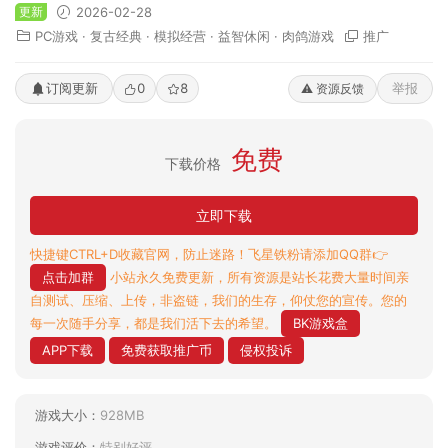
更新
2026-02-28
PC游戏
·
复古经典
·
模拟经营
·
益智休闲
·
肉鸽游戏
推广
订阅更新
0
8
举报
⚠️ 资源反馈
免费
下载价格
立即下载
快捷键CTRL+D收藏官网，防止迷路！飞星铁粉请添加QQ群👉
点击加群
小站永久免费更新，所有资源是站长花费大量时间亲
自测试、压缩、上传，非盗链，我们的生存，仰仗您的宣传。您的
每一次随手分享，都是我们活下去的希望。
BK游戏盒
APP下载
免费获取推广币
侵权投诉
游戏大小：
928MB
游戏评价：
特别好评