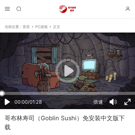
当前位置：
首页
PC游戏
正文
11:43:51
50%
75%
100%
00:00/01:28
倍速
哥布林寿司（Goblin Sushi）免安装中文版下
载