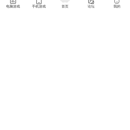
电脑游戏
手机游戏
首页
论坛
我的
免责声明：
资源仅供试玩，请支持正版并从
Steam
官方网
站 /
Nintendo
官方网站 购买。如文章存在版权问题，可查看
版权说明
并反馈下架。更多信息请查看
隐私政策
。本站提供的
资源转载自国内外各大媒体和网络和网友分享，仅供试玩体
验；不得将上述内容用于商业或者非法用途，否则，一切后果
请用户自负。您必须在下载后的24个小时之内，从您的电脑中
彻底删除上述内容。如果您喜欢该游戏内容，请支持正版，购
买注册，得到更好的正版服务。我们非常重视版权问题，如有
侵权请邮件与我们联系处理。（侵权下架邮箱：
feng99872@gmail.com）
8
0
建造
开放世界
生存