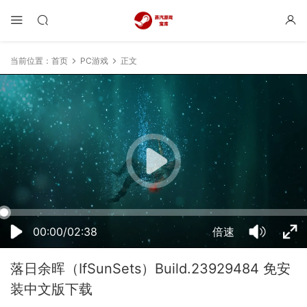
当前位置：
首页
PC游戏
正文
12:55:43
50%
75%
100%
00:00/02:38
倍速
落日余晖（IfSunSets）Build.23929484 免安
装中文版下载