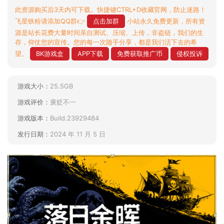
此资源购买后3天内可下载。快捷键CTRL+D收藏官网，防止迷路！
飞星铁粉请添加QQ群👉
点击加群
小站永久免费更新，所有资
源是站长花费大量时间亲自测试、压缩、上传，非盗链，我们的生
存，仰仗您的宣传。您的每一次随手分享，都是我们活下去的希
望。
BK游戏盒
APP下载
免费获取推广币
侵权投诉
游戏大小：
25.5GB
游戏评价：
褒贬不一
游戏版本：
Build.23929484
发行日期：
2024 年 11 月 5 日