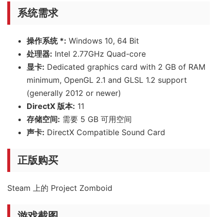
系统需求
操作系统 *:
Windows 10, 64 Bit
处理器:
Intel 2.77GHz Quad-core
显卡:
Dedicated graphics card with 2 GB of RAM
minimum, OpenGL 2.1 and GLSL 1.2 support
(generally 2012 or newer)
DirectX 版本:
11
存储空间:
需要 5 GB 可用空间
声卡:
DirectX Compatible Sound Card
正版购买
Steam 上的 Project Zomboid
游戏截图