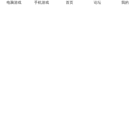
ziulo
2026-06-23
0
电脑游戏
手机游戏
首页
论坛
我的
2026年6月4日14:55:25，已更新至v42.19.0最新版
飞星站长
2026-06-04
0
为什么他这个汉化不全啊
songqiaozong
2026-06-16
1
为什么启动不了
xu_13
2026-04-02
3
这个有作弊器嘛？
zkeeei
2025-04-26
1
僵尸计划是僵尸生存的终极。独自一人或在 MP 中：你在生
存的斗争中抢劫、建造、制作、战斗、农场和捕鱼。一套铁
杆 RPG 技能、一张巨大的地图、大量可定制的沙盒和一只
可爱的浣熊教程等待着粗心的人。那么你会怎么死呢？只需