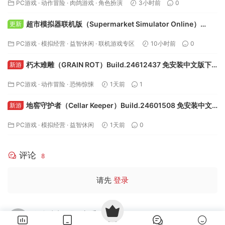
PC游戏
·
动作冒险
·
肉鸽游戏
·
角色扮演
3小时前
0
超市模拟器联机版（Supermarket Simulator Online）
更新
v1.5.1 免安装中文版下载
PC游戏
·
模拟经营
·
益智休闲
·
联机游戏专区
10小时前
0
朽木难雕（GRAIN ROT）Build.24612437 免安装中文版下
新游
载
PC游戏
·
动作冒险
·
恐怖惊悚
1天前
1
地窖守护者（Cellar Keeper）Build.24601508 免安装中文
新游
版下载
PC游戏
·
模拟经营
·
益智休闲
1天前
0
评论
8
请先
登录
很多缺失汉化，新手玩不懂了