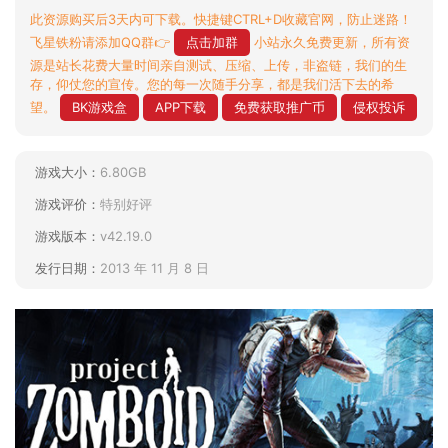
此资源购买后3天内可下载。快捷键CTRL+D收藏官网，防止迷路！
飞星铁粉请添加QQ群👉
点击加群
小站永久免费更新，所有资
源是站长花费大量时间亲自测试、压缩、上传，非盗链，我们的生
存，仰仗您的宣传。您的每一次随手分享，都是我们活下去的希
望。
BK游戏盒
APP下载
免费获取推广币
侵权投诉
游戏大小：
6.80GB
游戏评价：
特别好评
游戏版本：
v42.19.0
发行日期：
2013 年 11 月 8 日