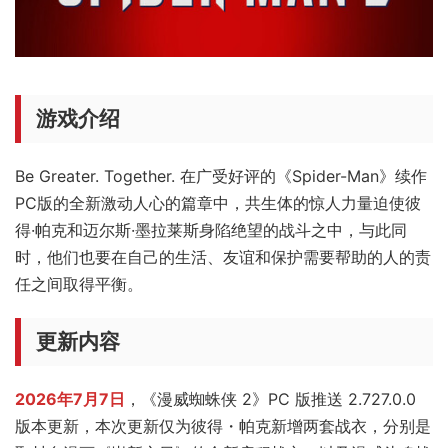
游戏介绍
Be Greater. Together. 在广受好评的《Spider-Man》续作
PC版的全新激动人心的篇章中，共生体的惊人力量迫使彼
得·帕克和迈尔斯·墨拉莱斯身陷绝望的战斗之中，与此同
时，他们也要在自己的生活、友谊和保护需要帮助的人的责
任之间取得平衡。
更新内容
2026年7月7日
，《漫威蜘蛛侠 2》PC 版推送 2.727.0.0
版本更新，本次更新仅为彼得・帕克新增两套战衣，分别是