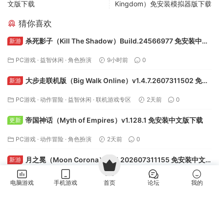
文版下载
Kingdom）免安装模拟器版下载
猜你喜欢
杀死影子（Kill The Shadow）Build.24566977 免安装中文
新游
版下载
PC游戏
·
益智休闲
·
角色扮演
9小时前
0
大步走联机版（Big Walk Online）v1.4.7.2607311502 免安
新游
装中文版下载
PC游戏
·
动作冒险
·
益智休闲
·
联机游戏专区
2天前
0
帝国神话（Myth of Empires）v1.128.1 免安装中文版下载
更新
PC游戏
·
动作冒险
·
角色扮演
2天前
0
月之冕（Moon Corona）v0.1.202607311155 免安装中文
新游
版下载
PC游戏
·
回合战棋
·
策略战略
·
角色扮演
4天前
0
电脑游戏
手机游戏
首页
论坛
我的
评论
43