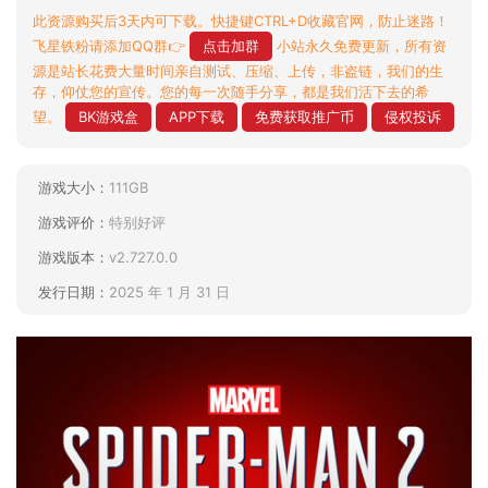
此资源购买后3天内可下载。快捷键CTRL+D收藏官网，防止迷路！
飞星铁粉请添加QQ群👉
点击加群
小站永久免费更新，所有资
源是站长花费大量时间亲自测试、压缩、上传，非盗链，我们的生
存，仰仗您的宣传。您的每一次随手分享，都是我们活下去的希
望。
BK游戏盒
APP下载
免费获取推广币
侵权投诉
游戏大小：
111GB
游戏评价：
特别好评
游戏版本：
v2.727.0.0
发行日期：
2025 年 1 月 31 日