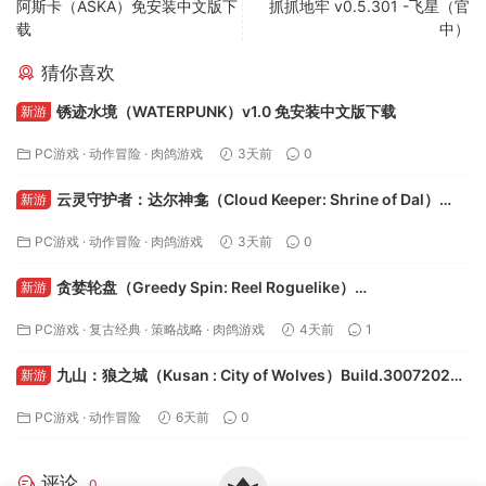
PC游戏解压、安装方法
游戏如何设置中文？
如何白嫖不限速下载呢？
免责声明：
资源仅供试玩，请支持正版并从
Steam
官方网
站 /
Nintendo
官方网站 购买。如文章存在版权问题，可查看
版权说明
并反馈下架。更多信息请查看
隐私政策
。本站提供的
资源转载自国内外各大媒体和网络和网友分享，仅供试玩体
验；不得将上述内容用于商业或者非法用途，否则，一切后果
请用户自负。您必须在下载后的24个小时之内，从您的电脑中
彻底删除上述内容。如果您喜欢该游戏内容，请支持正版，购
买注册，得到更好的正版服务。我们非常重视版权问题，如有
侵权请邮件与我们联系处理。（侵权下架邮箱：
feng99872@gmail.com）