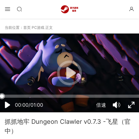
当前位置：
首页
PC游戏
正文
10:43:52
50%
75%
100%
00:00/01:00
倍速
抓抓地牢 Dungeon Clawler v0.7.3 -飞星（官
中）