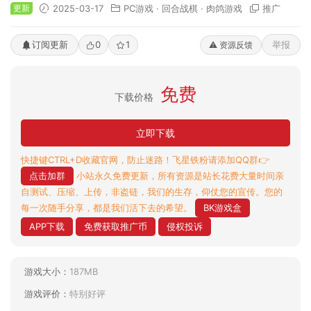
更新
2025-03-17
PC游戏
·
回合战棋
·
肉鸽游戏
推广
订阅更新
0
1
举报
⚠️ 资源反馈
免费
下载价格
立即下载
快捷键CTRL+D收藏官网，防止迷路！飞星铁粉请添加QQ群👉
点击加群
小站永久免费更新，所有资源是站长花费大量时间亲
自测试、压缩、上传，非盗链，我们的生存，仰仗您的宣传。您的
每一次随手分享，都是我们活下去的希望。
BK游戏盒
APP下载
免费获取推广币
侵权投诉
游戏大小：
187MB
游戏评价：
特别好评