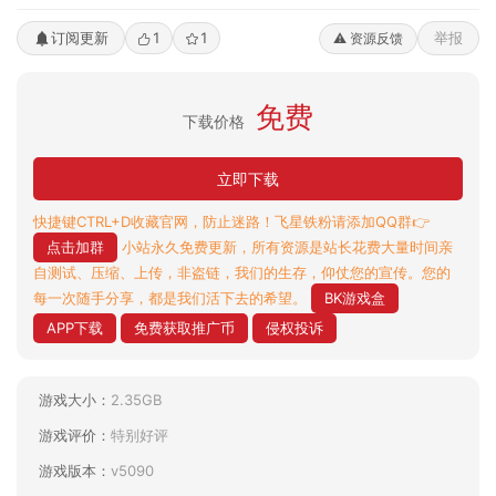
订阅更新
1
1
举报
⚠️ 资源反馈
免费
下载价格
立即下载
快捷键CTRL+D收藏官网，防止迷路！飞星铁粉请添加QQ群👉
点击加群
小站永久免费更新，所有资源是站长花费大量时间亲
自测试、压缩、上传，非盗链，我们的生存，仰仗您的宣传。您的
每一次随手分享，都是我们活下去的希望。
BK游戏盒
APP下载
免费获取推广币
侵权投诉
游戏大小：
2.35GB
游戏评价：
特别好评
游戏版本：
v5090