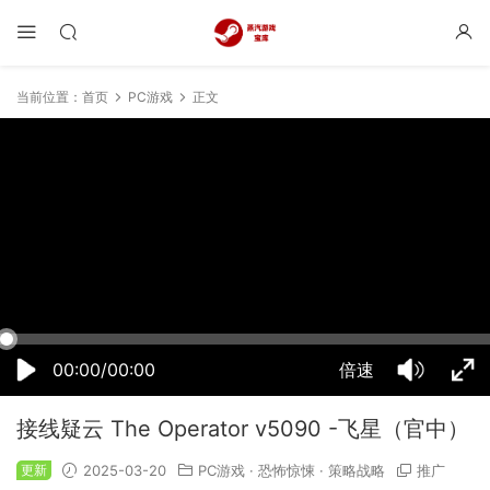
当前位置：
首页
PC游戏
正文
14:54:15
50%
75%
100%
00:00/00:00
倍速
接线疑云 The Operator v5090 -飞星（官中）
更新
2025-03-20
PC游戏
·
恐怖惊悚
·
策略战略
推广