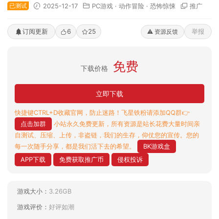
已测试
2025-12-17
PC游戏
·
动作冒险
·
恐怖惊悚
推广
订阅更新
6
25
举报
⚠️ 资源反馈
免费
下载价格
立即下载
快捷键CTRL+D收藏官网，防止迷路！飞星铁粉请添加QQ群👉
点击加群
小站永久免费更新，所有资源是站长花费大量时间亲
自测试、压缩、上传，非盗链，我们的生存，仰仗您的宣传。您的
每一次随手分享，都是我们活下去的希望。
BK游戏盒
APP下载
免费获取推广币
侵权投诉
游戏大小：
3.26GB
游戏评价：
好评如潮