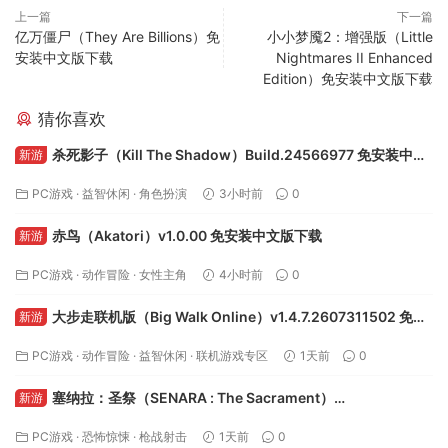
上一篇
下一篇
亿万僵尸（They Are Billions）免
小小梦魇2：增强版（Little
安装中文版下载
Nightmares II Enhanced
Edition）免安装中文版下载
猜你喜欢
杀死影子（Kill The Shadow）Build.24566977 免安装中文
新游
版下载
PC游戏
·
益智休闲
·
角色扮演
3小时前
0
赤鸟（Akatori）v1.0.00 免安装中文版下载
新游
PC游戏
·
动作冒险
·
女性主角
4小时前
0
大步走联机版（Big Walk Online）v1.4.7.2607311502 免安
新游
装中文版下载
PC游戏
·
动作冒险
·
益智休闲
·
联机游戏专区
1天前
0
塞纳拉：圣祭（SENARA : The Sacrament）
新游
Build.24495622 免安装中文版下载
PC游戏
·
恐怖惊悚
·
枪战射击
1天前
0