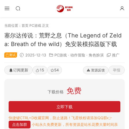
当前位置：
首页
PC游戏
正文
塞尔达传说：荒野之息（The Legend of Zeld
a: Breath of the wild）免安装模拟器版下载
已测试
2025-12-13
PC游戏
·
动作冒险
·
角色扮演
推广
订阅更新
15
54
举报
⚠️ 资源反馈
免费
下载价格
立即下载
快捷键CTRL+D收藏官网，防止迷路！飞星铁粉请添加QQ群👉
点击加群
小站永久免费更新，所有资源是站长花费大量时间亲