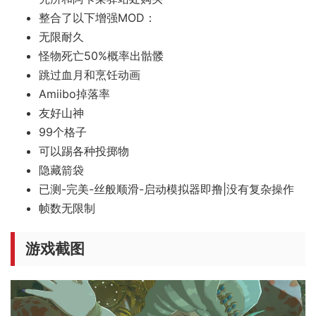
整合了以下增强MOD：
无限耐久
怪物死亡50%概率出骷髅
跳过血月和烹饪动画
Amiibo掉落率
友好山神
99个格子
可以踢各种投掷物
隐藏箭袋
已测-完美-丝般顺滑-启动模拟器即撸|没有复杂操作
帧数无限制
游戏截图