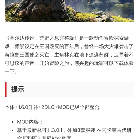
《塞尔达传说：荒野之息完整版》是一款动作冒险探索游
戏，背景设定在王国毁灭的百年后，曾经一场大灾难袭击了
海拉鲁王国使之灭亡，主角林克在地下遗迹苏醒，追寻着不
可思议的声音，开始冒险之旅，感兴趣的玩家可以下载体验
一下。
提示
本体+1.6.0升补+2DLC+MOD已经全部整合
MOD内容：
基于最新林可儿3.0.1，外加8套服装 在阿卡莱古代研
究所和阿卡莱驿站处购买