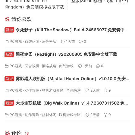
of Zelda: Tears of the
整版]Steam移植 -飞星（官中）
Kingdom）免安装模拟器版下载
猜你喜欢
杀死影子（Kill The Shadow）Build.24566977 免安装中文
新游
版下载
PC游戏
·
益智休闲
·
角色扮演
1天前
0
黑夜轮回（Re:Night）v20260805 免安装中文版下载
新游
PC游戏
·
回合战棋
·
策略战略
·
肉鸽游戏
1天前
0
雾影猎人联机版（Mistfall Hunter Online）v1.0.10.0 免安装
新游
中文版下载
PC游戏
·
动作冒险
·
联机游戏专区
·
角色扮演
2天前
9
大步走联机版（Big Walk Online）v1.4.7.2607311502 免安
新游
装中文版下载
PC游戏
·
动作冒险
·
益智休闲
·
联机游戏专区
2天前
0
评论
16