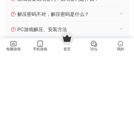
解压密码不对，解压密码是什么？
PC游戏解压、安装方法
游戏如何设置中文？
电脑游戏
手机游戏
首页
论坛
我的
如何白嫖不限速下载呢？
免责声明：
资源仅供试玩，请支持正版并从
Steam
官方网
站 /
Nintendo
官方网站 购买。如文章存在版权问题，可查看
版权说明
并反馈下架。更多信息请查看
隐私政策
。本站提供的
资源转载自国内外各大媒体和网络和网友分享，仅供试玩体
验；不得将上述内容用于商业或者非法用途，否则，一切后果
请用户自负。您必须在下载后的24个小时之内，从您的电脑中
彻底删除上述内容。如果您喜欢该游戏内容，请支持正版，购
买注册，得到更好的正版服务。我们非常重视版权问题，如有