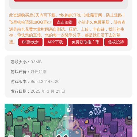
此资源购买后3天内可下载。快捷键CTRL+D收藏官网，防止迷路！
飞星铁粉请添加QQ群👉
点击加群
小站永久免费更新，所有资
源是站长花费大量时间亲自测试、压缩、上传，非盗链，我们的生
存，仰仗您的宣传。您的每一次随手分享，都是我们活下去的希
望。
BK游戏盒
APP下载
免费获取推广币
侵权投诉
游戏大小：
93MB
游戏评价：
好评如潮
游戏版本：
Build.24147526
发行日期：
2025 年 3 月 21 日