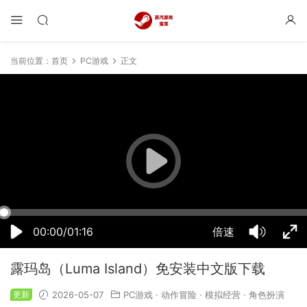
当前位置：
首页
PC游戏
正文
08:55:23
50%
75%
100%
00:00/01:16
倍速
露玛岛（Luma Island）免安装中文版下载
更新
2026-05-07
PC游戏
·
动作冒险
·
模拟经营
·
角色扮演