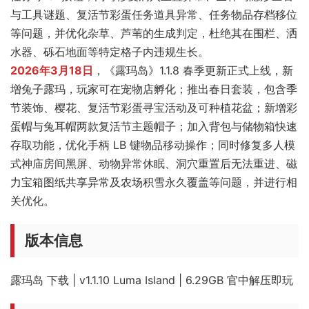
与工具谜题、复活节彩蛋任务道具异常、任务物品存档移位
等问题，并优化杂草、芦苇的生成判定，杜绝其在围栏、洒
水器、砾石地面等特定格子内违规生长。
2026年3月18日
，《露玛岛》1.1.8 春季更新正式上线，新
增兔子露玛，玩家可在宠物店孵化；推出春日套装，包含季
节装饰、樱花、复活节彩蛋寻宝活动及可种植花盆；新增彩
蛋帽与兔耳帽两款复活节主题帽子；加入背包与储物箱快速
存取功能，优化手柄 LB 键物品移动操作；同时修复多人模
式神庙房间黑屏、动物异常休眠、洞穴重置后无法重进、磁
力宝箱图纸共享异常及农场积雪永久覆盖等问题，并进行相
关优化。
版本信息
露玛岛 下载 | v1.1.10 Luma Island | 6.29GB 官中解压即玩