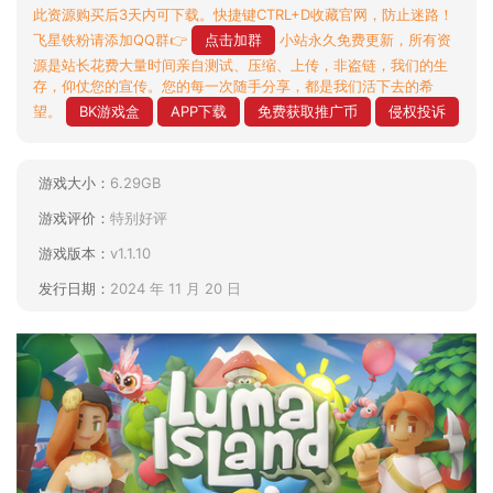
此资源购买后3天内可下载。快捷键CTRL+D收藏官网，防止迷路！
飞星铁粉请添加QQ群👉
点击加群
小站永久免费更新，所有资
源是站长花费大量时间亲自测试、压缩、上传，非盗链，我们的生
存，仰仗您的宣传。您的每一次随手分享，都是我们活下去的希
望。
BK游戏盒
APP下载
免费获取推广币
侵权投诉
游戏大小：
6.29GB
游戏评价：
特别好评
游戏版本：
v1.1.10
发行日期：
2024 年 11 月 20 日