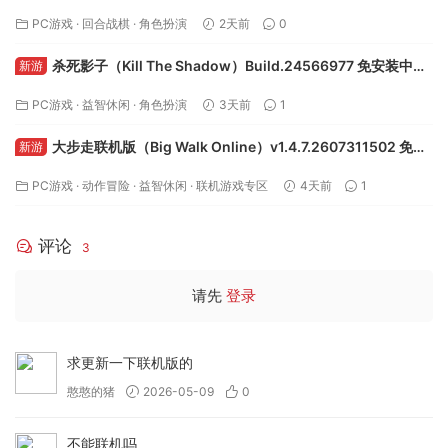
上一篇
下一篇
地下蚁国（Empires of the
巫师：加强导演剪辑版 v1.5 -飞星
Undergrowth）免安装中文版下
（官中）
载
猜你喜欢
氧气列车（OxyRail）Build.24520708 免安装中文版下载
新游
PC游戏
·
动作冒险
·
模拟经营
·
益智休闲
21小时前
0
地狱仆从2（HellSlave II: Judgment of the Archon）v1.3.0
新游
免安装中文版下载
PC游戏
·
回合战棋
·
角色扮演
2天前
0
杀死影子（Kill The Shadow）Build.24566977 免安装中文
新游
版下载
PC游戏
·
益智休闲
·
角色扮演
3天前
1
大步走联机版（Big Walk Online）v1.4.7.2607311502 免安
新游
装中文版下载