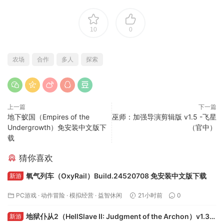
免责声明：
资源仅供试玩，请支持正版并从
Steam
官方网
站 /
Nintendo
官方网站 购买。如文章存在版权问题，可查看
版权说明
并反馈下架。更多信息请查看
隐私政策
。本站提供的
资源转载自国内外各大媒体和网络和网友分享，仅供试玩体
验；不得将上述内容用于商业或者非法用途，否则，一切后果
请用户自负。您必须在下载后的24个小时之内，从您的电脑中
彻底删除上述内容。如果您喜欢该游戏内容，请支持正版，购
买注册，得到更好的正版服务。我们非常重视版权问题，如有
侵权请邮件与我们联系处理。（侵权下架邮箱：
feng99872@gmail.com）
10
0
农场
合作
多人
探索