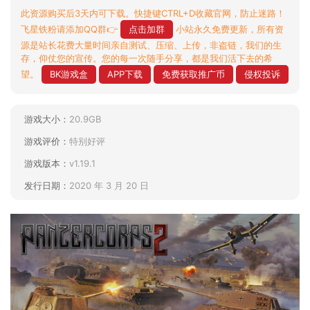
此资源购买后3天内可下载。快捷键CTRL+D收藏官网，防止迷路！
飞星铁粉请添加QQ群👉
点击加群
小站永久免费更新，所有资
源是站长花费大量时间亲自测试、压缩、上传，非盗链，我们的生
存，仰仗您的宣传。您的每一次随手分享，都是我们活下去的希
望。
BK游戏盒
APP下载
免费获取推广币
侵权投诉
游戏大小：
20.9GB
游戏评价：
特别好评
游戏版本：
v1.19.1
发行日期：
2020 年 3 月 20 日