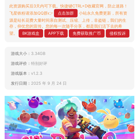
此资源购买后3天内可下载。快捷键CTRL+D收藏官网，防止迷路！
飞星铁粉请添加QQ群👉
点击加群
小站永久免费更新，所有资
源是站长花费大量时间亲自测试、压缩、上传，非盗链，我们的生
存，仰仗您的宣传。您的每一次随手分享，都是我们活下去的希
望。
BK游戏盒
APP下载
免费获取推广币
侵权投诉
游戏大小：
3.34GB
游戏评价：
特别好评
游戏版本：
v1.2.3
发行日期：
2025 年 9 月 24 日