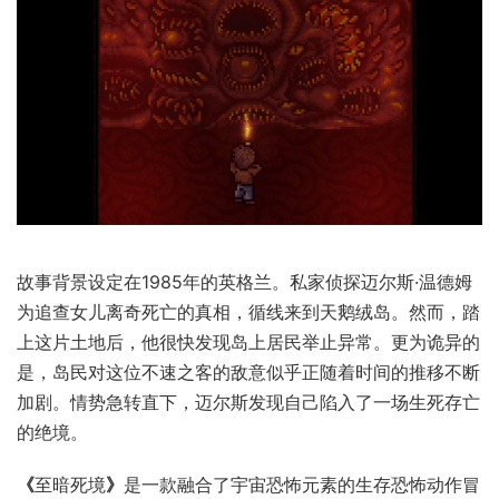
故事背景设定在1985年的英格兰。私家侦探迈尔斯·温德姆
为追查女儿离奇死亡的真相，循线来到天鹅绒岛。然而，踏
上这片土地后，他很快发现岛上居民举止异常。更为诡异的
是，岛民对这位不速之客的敌意似乎正随着时间的推移不断
加剧。情势急转直下，迈尔斯发现自己陷入了一场生死存亡
的绝境。
《
至暗死境
》
是一款融合了宇宙恐怖元素的生存恐怖动作冒