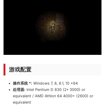
游戏配置
操作系统 *:
Windows 7, 8, 8.1, 10 x64
处理器:
Intel Pentium D 830 (2* 3000) or
equivalent / AMD Athlon 64 4000+ (2600) or
equivalent