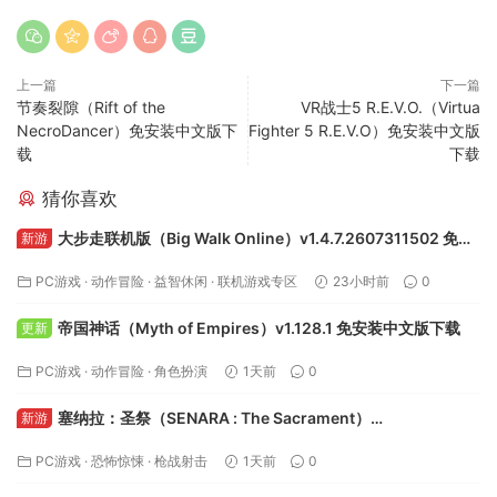
上一篇
下一篇
节奏裂隙（Rift of the
VR战士5 R.E.V.O.（Virtua
NecroDancer）免安装中文版下
Fighter 5 R.E.V.O）免安装中文版
载
下载
猜你喜欢
大步走联机版（Big Walk Online）v1.4.7.2607311502 免安
新游
装中文版下载
PC游戏
·
动作冒险
·
益智休闲
·
联机游戏专区
23小时前
0
帝国神话（Myth of Empires）v1.128.1 免安装中文版下载
更新
PC游戏
·
动作冒险
·
角色扮演
1天前
0
塞纳拉：圣祭（SENARA : The Sacrament）
新游
Build.24495622 免安装中文版下载
PC游戏
·
恐怖惊悚
·
枪战射击
1天前
0