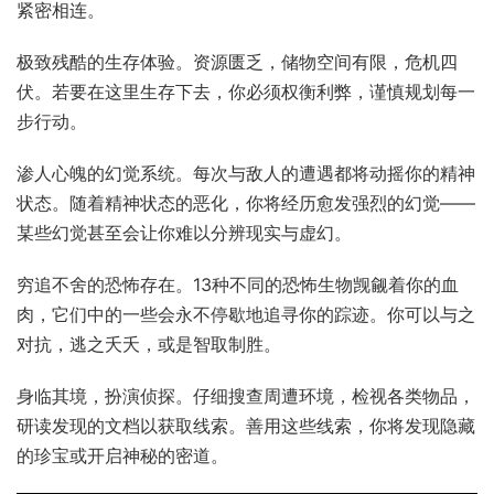
紧密相连。
极致残酷的生存体验。资源匮乏，储物空间有限，危机四
伏。若要在这里生存下去，你必须权衡利弊，谨慎规划每一
步行动。
渗人心魄的幻觉系统。每次与敌人的遭遇都将动摇你的精神
状态。随着精神状态的恶化，你将经历愈发强烈的幻觉——
某些幻觉甚至会让你难以分辨现实与虚幻。
穷追不舍的恐怖存在。13种不同的恐怖生物觊觎着你的血
肉，它们中的一些会永不停歇地追寻你的踪迹。你可以与之
对抗，逃之夭夭，或是智取制胜。
身临其境，扮演侦探。仔细搜查周遭环境，检视各类物品，
研读发现的文档以获取线索。善用这些线索，你将发现隐藏
的珍宝或开启神秘的密道。