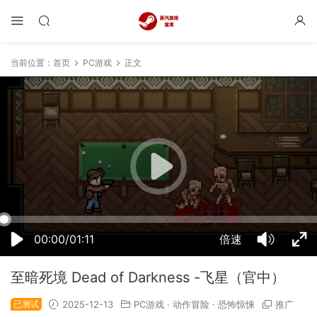
当前位置：
首页
PC游戏
正文
06:53:51
50%
75%
100%
00:00/01:11
倍速
至暗死境 Dead of Darkness -飞星（官中）
已测试
2025-12-13
PC游戏
·
动作冒险
·
恐怖惊悚
推广