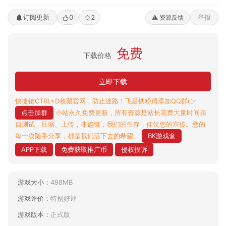
订阅更新
0
2
举报
⚠️ 资源反馈
免费
下载价格
立即下载
快捷键CTRL+D收藏官网，防止迷路！飞星铁粉请添加QQ群👉
点击加群
小站永久免费更新，所有资源是站长花费大量时间亲
自测试、压缩、上传，非盗链，我们的生存，仰仗您的宣传。您的
每一次随手分享，都是我们活下去的希望。
BK游戏盒
APP下载
免费获取推广币
侵权投诉
游戏大小：
498MB
游戏评价：
特别好评
游戏版本：
正式版