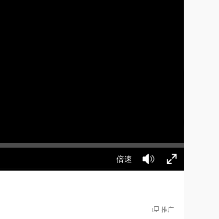
倍速
推广