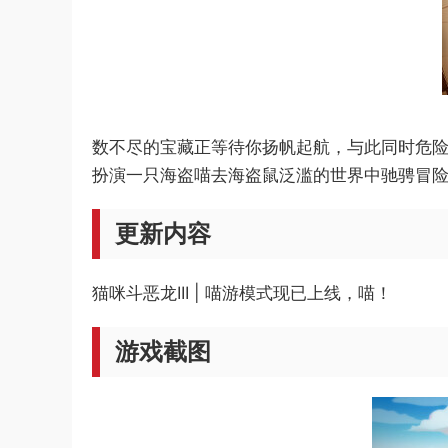
数不尽的宝藏正等待你扬帆起航，与此同时危险也
扮演一只海盗喵去海盗鼠泛滥的世界中驰骋冒
更新内容
猫咪斗恶龙III | 喵游模式现已上线，喵！
游戏截图