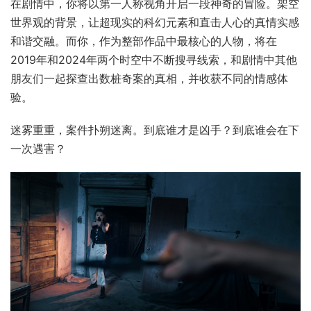
《命运游戏》是一款架空世界观下，以“人生抉择”和“悬疑破
案”为主题的第一人称科幻悬疑作品，作品采用全动态真人
互动摄制，剧情线扑所迷离拥有多结局结尾。
在剧情中，你将以第一人称视角开启一段神奇的冒险。架空
世界观的背景，让超现实的科幻元素和直击人心的真情实感
和谐交融。而你，作为整部作品中最核心的人物，将在
2019年和2024年两个时空中不断搜寻线索，和剧情中其他
朋友们一起探查出数桩奇案的真相，并收获不同的情感体
验。
迷雾重重，案件扑朔迷离。到底谁才是凶手？到底谁会在下
一次遇害？