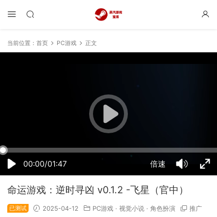
当前位置：
首页
PC游戏
正文
16:01:27
50%
75%
100%
00:00/01:47
倍速
命运游戏：逆时寻凶 v0.1.2 -飞星（官中）
已测试
2025-04-12
PC游戏
·
视觉小说
·
角色扮演
推广