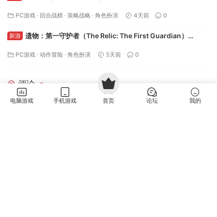
PC游戏
·
益智休闲
·
角色扮演
5小时前
0
致命诡计（Deadly Trick）v0.1.0 免安装中文版下载
新游
PC游戏
·
益智休闲
3天前
0
月之冕（Moon Corona）v0.1.202607311155 免安装中文
新游
版下载
PC游戏
·
回合战棋
·
策略战略
·
角色扮演
4天前
0
电脑游戏
手机游戏
首页
论坛
我的
遗物：第一守护者（The Relic: The First Guardian）
新游
Build.24490698 免安装中文版下载
PC游戏
·
动作冒险
·
角色扮演
5天前
0
评论
6
请先
登录
命运2什么时候有啊