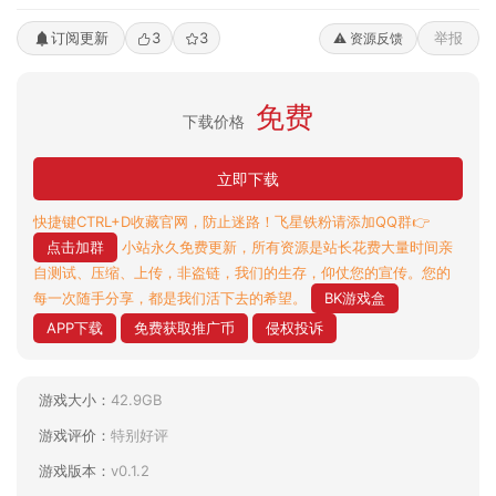
订阅更新
3
3
举报
⚠️ 资源反馈
免费
下载价格
立即下载
快捷键CTRL+D收藏官网，防止迷路！飞星铁粉请添加QQ群👉
点击加群
小站永久免费更新，所有资源是站长花费大量时间亲
自测试、压缩、上传，非盗链，我们的生存，仰仗您的宣传。您的
每一次随手分享，都是我们活下去的希望。
BK游戏盒
APP下载
免费获取推广币
侵权投诉
游戏大小：
42.9GB
游戏评价：
特别好评
游戏版本：
v0.1.2