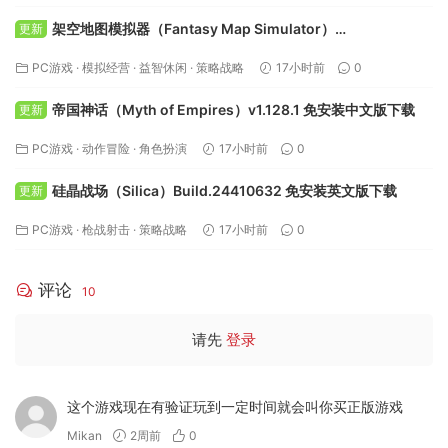
架空地图模拟器（Fantasy Map Simulator）
更新
Build.24295050 免安装中文版下载
PC游戏
·
模拟经营
·
益智休闲
·
策略战略
17小时前
0
帝国神话（Myth of Empires）v1.128.1 免安装中文版下载
更新
PC游戏
·
动作冒险
·
角色扮演
17小时前
0
硅晶战场（Silica）Build.24410632 免安装英文版下载
更新
PC游戏
·
枪战射击
·
策略战略
17小时前
0
评论
10
请先
登录
这个游戏现在有验证玩到一定时间就会叫你买正版游戏
Mikan
2周前
0