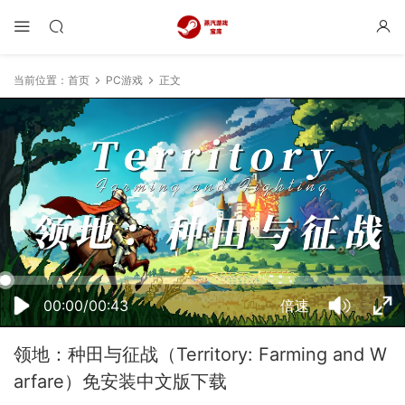
当前位置：
首页
PC游戏
正文
23:43:16
50%
75%
100%
00:00/00:43
倍速
领地：种田与征战（Territory: Farming and W
arfare）免安装中文版下载