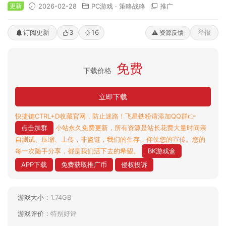
更新
2026-02-28
PC游戏
·
策略战略
推广
订阅更新
3
16
举报
⚠️ 资源反馈
免费
下载价格
立即下载
快捷键CTRL+D收藏官网，防止迷路！飞星铁粉请添加QQ群👉
点击加群
小站永久免费更新，所有资源是站长花费大量时间亲
自测试、压缩、上传，非盗链，我们的生存，仰仗您的宣传。您的
每一次随手分享，都是我们活下去的希望。
BK游戏盒
APP下载
免费获取推广币
侵权投诉
游戏大小：
1.74GB
游戏评价：
特别好评