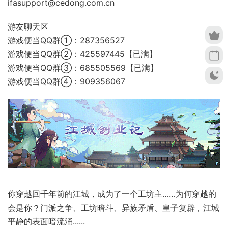
ifasupport@cedong.com.cn
游友聊天区
游戏便当QQ群①：287356527
游戏便当QQ群②：425597445【已满】
游戏便当QQ群③：685505569【已满】
游戏便当QQ群④：909356067
你穿越回千年前的江城，成为了一个工坊主……为何穿越的
会是你？门派之争、工坊暗斗、异族矛盾、皇子复辟，江城
平静的表面暗流涌......