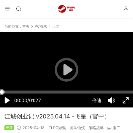
当前位置：
首页
PC游戏
正文
05:05:57
50%
75%
100%
00:00/01:27
倍速
江城创业记 v2025.04.14 -飞星（官中）
更新
2025-04-18
PC游戏
·
国风仙侠
·
策略战略
推广