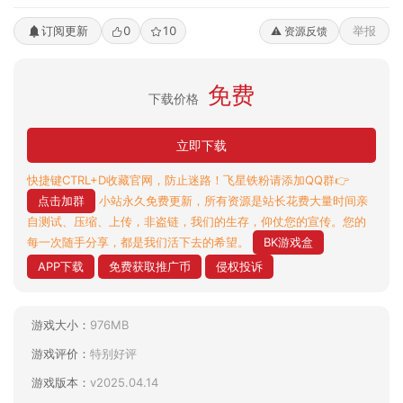
订阅更新
0
10
举报
⚠️ 资源反馈
免费
下载价格
立即下载
快捷键CTRL+D收藏官网，防止迷路！飞星铁粉请添加QQ群👉
点击加群
小站永久免费更新，所有资源是站长花费大量时间亲
自测试、压缩、上传，非盗链，我们的生存，仰仗您的宣传。您的
每一次随手分享，都是我们活下去的希望。
BK游戏盒
APP下载
免费获取推广币
侵权投诉
游戏大小：
976MB
游戏评价：
特别好评
游戏版本：
v2025.04.14