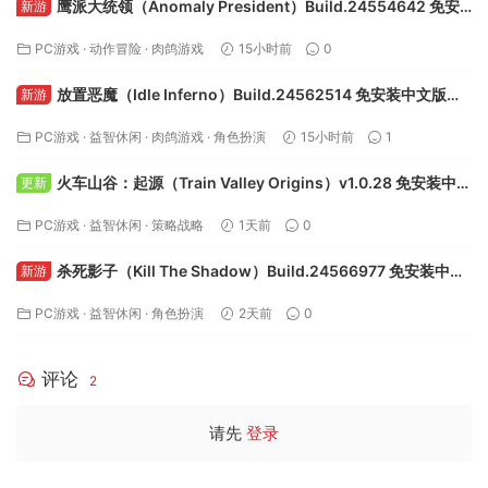
猜你喜欢
鹰派大统领（Anomaly President）Build.24554642 免安
新游
装中文版下载
PC游戏
·
动作冒险
·
肉鸽游戏
15小时前
0
放置恶魔（Idle Inferno）Build.24562514 免安装中文版下
新游
载
PC游戏
·
益智休闲
·
肉鸽游戏
·
角色扮演
15小时前
1
火车山谷：起源（Train Valley Origins）v1.0.28 免安装中文
更新
版下载
PC游戏
·
益智休闲
·
策略战略
1天前
0
杀死影子（Kill The Shadow）Build.24566977 免安装中文
新游
版下载
PC游戏
·
益智休闲
·
角色扮演
2天前
0
评论
2
请先
登录