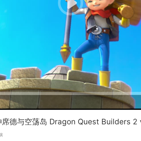
岛 Dragon Quest Builders 2 v
演