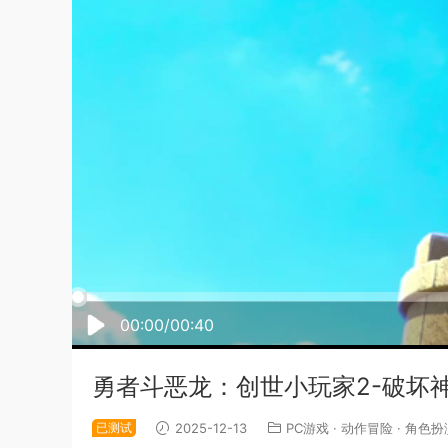
00:00/00:40
勇者斗恶龙：创世小玩家2-破坏神席德与空荡
已测试
2025-12-13
PC游戏
·
动作冒险
·
角色扮