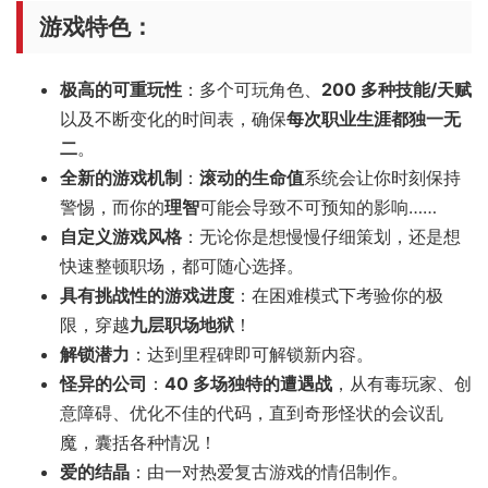
游戏特色：
极高的可重玩性
：多个可玩角色、
200 多种技能/天赋
以及不断变化的时间表，确保
每次职业生涯都独一无
二
。
全新的游戏机制
：
滚动的生命值
系统会让你时刻保持
警惕，而你的
理智
可能会导致不可预知的影响……
自定义游戏风格
：无论你是想慢慢仔细策划，还是想
快速整顿职场，都可随心选择。
具有挑战性的游戏进度
：在困难模式下考验你的极
限，穿越
九层职场地狱
！
解锁潜力
：达到里程碑即可解锁新内容。
怪异的公司
：
40 多场独特的遭遇战
，从有毒玩家、创
意障碍、优化不佳的代码，直到奇形怪状的会议乱
魔，囊括各种情况！
爱的结晶
：由一对热爱复古游戏的情侣制作。