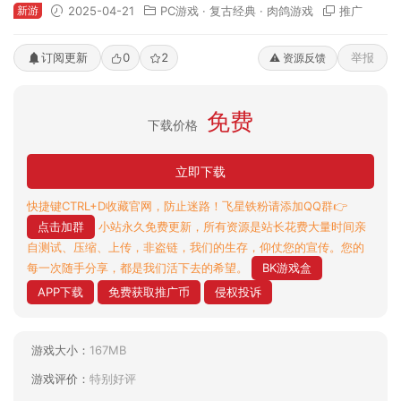
新游
2025-04-21
PC游戏
·
复古经典
·
肉鸽游戏
推广
订阅更新
0
2
举报
⚠️ 资源反馈
免费
下载价格
立即下载
快捷键CTRL+D收藏官网，防止迷路！飞星铁粉请添加QQ群👉
点击加群
小站永久免费更新，所有资源是站长花费大量时间亲
自测试、压缩、上传，非盗链，我们的生存，仰仗您的宣传。您的
每一次随手分享，都是我们活下去的希望。
BK游戏盒
APP下载
免费获取推广币
侵权投诉
游戏大小：
167MB
游戏评价：
特别好评