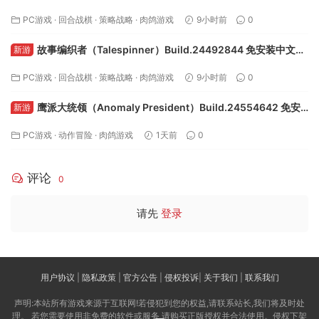
PC游戏
·
回合战棋
·
策略战略
·
肉鸽游戏
9小时前
0
故事编织者（Talespinner）Build.24492844 免安装中文版
新游
下载
PC游戏
·
回合战棋
·
策略战略
·
肉鸽游戏
9小时前
0
鹰派大统领（Anomaly President）Build.24554642 免安
新游
装中文版下载
PC游戏
·
动作冒险
·
肉鸽游戏
1天前
0
评论
0
请先
登录
用户协议
|
隐私政策
|
官方公告
|
侵权投诉
|
关于我们
|
联系我们
声明:本站所有游戏来源于互联网!若侵犯到您的权益,请联系站长,我们将及时处
理。 若您需要使用非免费的软件或服务,请购买正版授权并合法使用。侵权下架