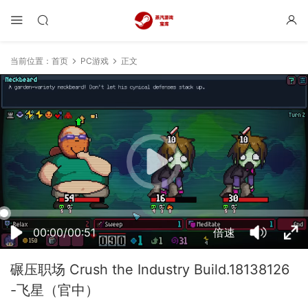
当前位置：
首页
PC游戏
正文
20:54:41
50%
75%
100%
00:00/00:51
倍速
碾压职场 Crush the Industry Build.18138126
-飞星（官中）