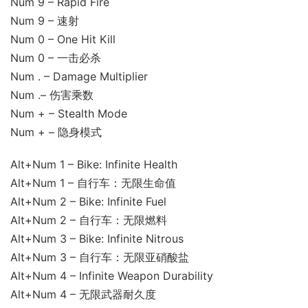
Num 9 – Rapid Fire
Num 9 – 速射
Num 0 – One Hit Kill
Num 0 – 一击必杀
Num . – Damage Multiplier
Num .– 伤害乘数
Num + – Stealth Mode
Num + – 隐身模式
Alt+Num 1 – Bike: Infinite Health
Alt+Num 1 – 自行车：无限生命值
Alt+Num 2 – Bike: Infinite Fuel
Alt+Num 2 – 自行车：无限燃料
Alt+Num 3 – Bike: Infinite Nitrous
Alt+Num 3 – 自行车：无限亚硝酸盐
Alt+Num 4 – Infinite Weapon Durability
Alt+Num 4 – 无限武器耐久度