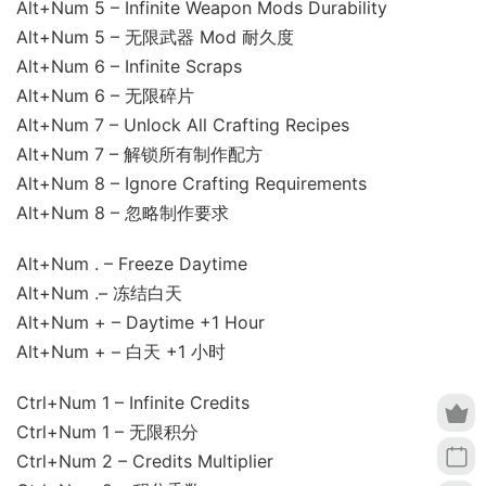
Alt+Num 5 – Infinite Weapon Mods Durability
Alt+Num 5 – 无限武器 Mod 耐久度
Alt+Num 6 – Infinite Scraps
Alt+Num 6 – 无限碎片
Alt+Num 7 – Unlock All Crafting Recipes
Alt+Num 7 – 解锁所有制作配方
Alt+Num 8 – Ignore Crafting Requirements
Alt+Num 8 – 忽略制作要求
Alt+Num . – Freeze Daytime
Alt+Num .– 冻结白天
Alt+Num + – Daytime +1 Hour
Alt+Num + – 白天 +1 小时
Ctrl+Num 1 – Infinite Credits
Ctrl+Num 1 – 无限积分
Ctrl+Num 2 – Credits Multiplier