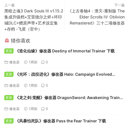
上一篇
下一篇
黑暗之魂3 Dark Souls III v1.15.2
《上古卷轴4：湮灭-重制版 The
集成升级档+艾雷德尔之烬+环印
Elder Scrolls IV: Oblivion
城DLC+赠原声带+艺术设定集
Remastered》三十二项修改器
+存档 -飞星（官中）
猜你喜欢
《造化仙缘》修改器 Destiny of Immortal Trainer 下载
更新
修改器
1周前
0
《光环：战役进化》修改器 Halo: Campaign Evolved
更新
Trainer 下载
修改器
1周前
0
《龙之剑:觉醒》修改器 DragonSword: Awakening Trainer
更新
下载
修改器
1周前
0
《风暴怕死队》修改器 Pass the Fear Trainer 下载
更新