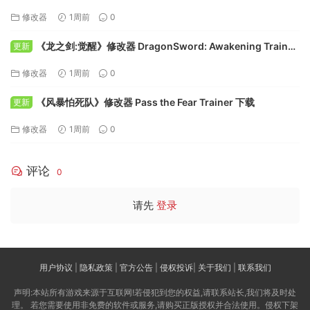
Trainer 下载
修改器
1周前
0
《龙之剑:觉醒》修改器 DragonSword: Awakening Trainer
更新
下载
修改器
1周前
0
《风暴怕死队》修改器 Pass the Fear Trainer 下载
更新
修改器
1周前
0
评论
0
请先
登录
用户协议
|
隐私政策
|
官方公告
|
侵权投诉
|
关于我们
|
联系我们
声明:本站所有游戏来源于互联网!若侵犯到您的权益,请联系站长,我们将及时处
理。 若您需要使用非免费的软件或服务,请购买正版授权并合法使用。侵权下架