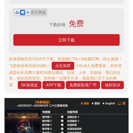
其它网盘
免费
下载价格
立即下载
此资源购买后3天内可下载。快捷键CTRL+D收藏官网，防止迷路！
飞星铁粉请添加QQ群👉
点击加群
小站永久免费更新，所有资
源是站长花费大量时间亲自测试、压缩、上传，非盗链，我们的生
存，仰仗您的宣传。您的每一次随手分享，都是我们活下去的希
望。
BK游戏盒
APP下载
免费获取推广币
侵权投诉