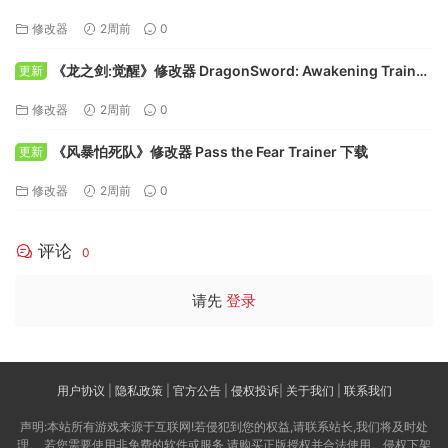
Trainer 下载
修改器
2周前
0
《龙之剑:觉醒》修改器 DragonSword: Awakening Trainer
更新
下载
修改器
2周前
0
《风暴怕死队》修改器 Pass the Fear Trainer 下载
更新
修改器
2周前
0
评论
0
请先
登录
用户协议
|
隐私政策
|
官方公告
|
侵权投诉
|
关于我们
|
联系我们
声明:本站所有游戏来源于互联网!若侵犯到您的权益,请联系站长,我们将及时处
理。 若您需要使用非免费的软件或服务,请购买正版授权并合法使用。侵权下架