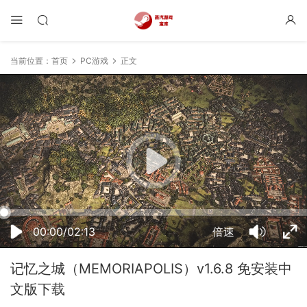
当前位置：
首页
PC游戏
正文
04:23:10
50%
75%
100%
00:00/02:13
倍速
记忆之城（MEMORIAPOLIS）v1.6.8 免安装中
文版下载