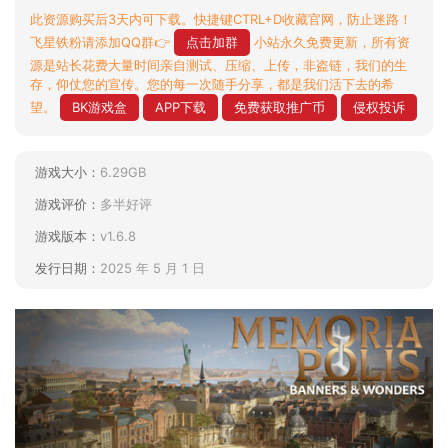
此资源购买后3天内可下载。快捷键CTRL+D收藏官网，防止迷路！
飞星铁粉请添加QQ群👉
点击加群
小站永久免费更新，所有资
源是站长花费大量时间亲自测试、压缩、上传，非盗链，我们的生
存，仰仗您的宣传。您的每一次随手分享，都是我们活下去的希
望。
BK游戏盒
APP下载
免费获取推广币
侵权投诉
游戏大小：
6.29GB
游戏评价：
多半好评
游戏版本：
v1.6.8
发行日期：
2025 年 5 月 1 日