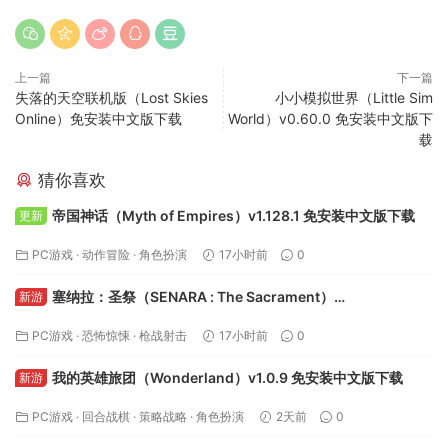
上一篇
下一篇
失落的天空联机版（Lost Skies
小小模拟世界（Little Sim
Online）免安装中文版下载
World）v0.60.0 免安装中文版下
载
猜你喜欢
帝国神话（Myth of Empires）v1.128.1 免安装中文版下载
更新
PC游戏
·
动作冒险
·
角色扮演
17小时前
0
塞纳拉：圣祭（SENARA : The Sacrament）
新游
Build.24495622 免安装中文版下载
PC游戏
·
恐怖惊悚
·
枪战射击
17小时前
0
我的英雄旅团（Wonderland）v1.0.9 免安装中文版下载
新游
PC游戏
·
回合战棋
·
策略战略
·
角色扮演
2天前
0