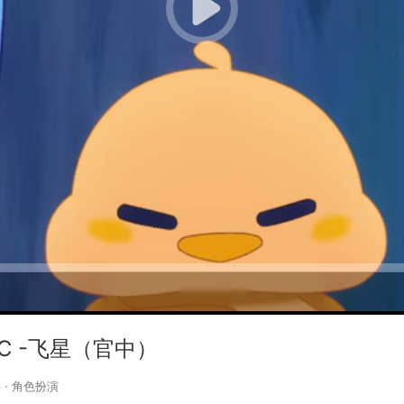
LC -飞星（官中）
侠
·
角色扮演