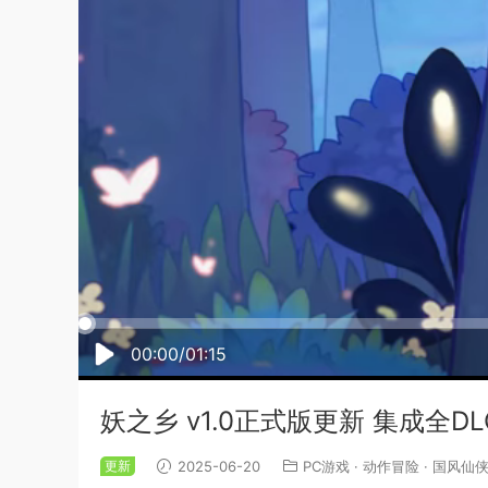
00:00/01:15
妖之乡 v1.0正式版更新 集成全D
更新
2025-06-20
PC游戏
·
动作冒险
·
国风仙