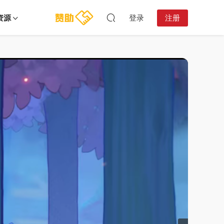
资源
登录
注册
10:58:19
共
2
节
·
视
·
频
视
1
频
2