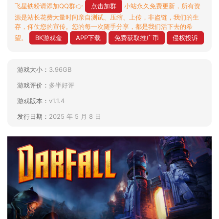
飞星铁粉请添加QQ群👉
点击加群
小站永久免费更新，所有资
源是站长花费大量时间亲自测试、压缩、上传，非盗链，我们的生
存，仰仗您的宣传。您的每一次随手分享，都是我们活下去的希
望。
BK游戏盒
APP下载
免费获取推广币
侵权投诉
游戏大小：
3.96GB
游戏评价：
多半好评
游戏版本：
v1.1.4
发行日期：
2025 年 5 月 8 日