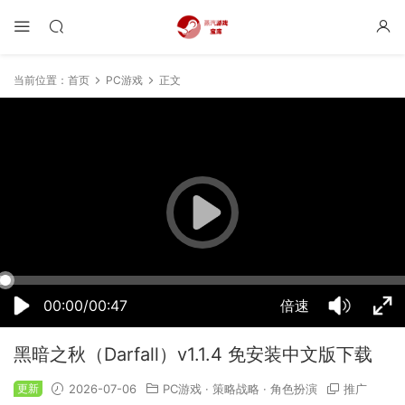
当前位置：
首页
PC游戏
正文
14:56:36
50%
75%
100%
00:00/00:47
倍速
黑暗之秋（Darfall）v1.1.4 免安装中文版下载
更新
2026-07-06
PC游戏
·
策略战略
·
角色扮演
推广