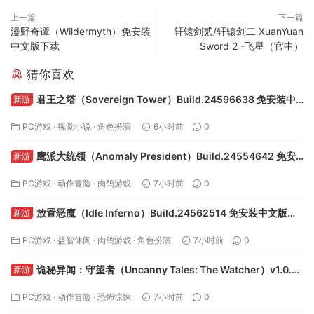
上一篇
下一篇
漫野奇谭（Wildermyth）免安装
轩辕剑贰/轩辕剑二 XuanYuan
中文版下载
Sword 2 -飞星（官中）
猜你喜欢
君王之塔（Sovereign Tower）Build.24596638 免安装中
新游
文版下载
PC游戏
·
视觉小说
·
角色扮演
6小时前
0
鹰派大统领（Anomaly President）Build.24554642 免安
新游
装中文版下载
PC游戏
·
动作冒险
·
肉鸽游戏
7小时前
0
放置恶魔（Idle Inferno）Build.24562514 免安装中文版下
新游
载
PC游戏
·
益智休闲
·
肉鸽游戏
·
角色扮演
7小时前
0
诡秘异闻：守望者（Uncanny Tales: The Watcher）v1.0.8
新游
免安装中文版下载
PC游戏
·
动作冒险
·
恐怖惊悚
7小时前
0