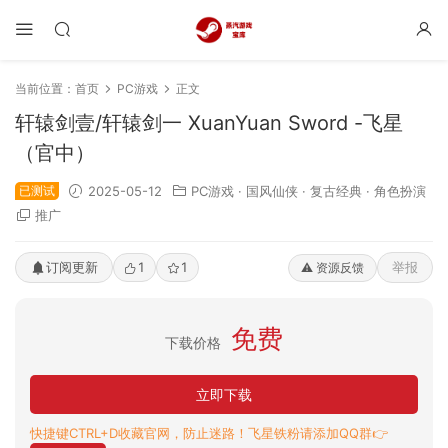
当前位置：
首页
PC游戏
正文
轩辕剑壹/轩辕剑一 XuanYuan Sword -飞星
（官中）
已测试
2025-05-12
PC游戏
·
国风仙侠
·
复古经典
·
角色扮演
推广
订阅更新
1
1
举报
⚠️ 资源反馈
免费
下载价格
立即下载
快捷键CTRL+D收藏官网，防止迷路！飞星铁粉请添加QQ群👉