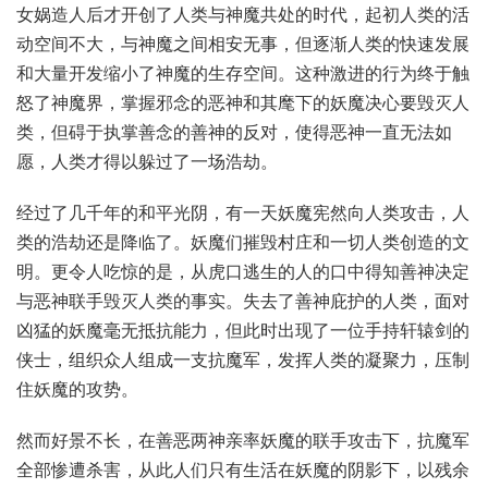
女娲造人后才开创了人类与神魔共处的时代，起初人类的活
动空间不大，与神魔之间相安无事，但逐渐人类的快速发展
和大量开发缩小了神魔的生存空间。这种激进的行为终于触
怒了神魔界，掌握邪念的恶神和其麾下的妖魔决心要毁灭人
类，但碍于执掌善念的善神的反对，使得恶神一直无法如
愿，人类才得以躲过了一场浩劫。
经过了几千年的和平光阴，有一天妖魔宪然向人类攻击，人
类的浩劫还是降临了。妖魔们摧毁村庄和一切人类创造的文
明。更令人吃惊的是，从虎口逃生的人的口中得知善神决定
与恶神联手毁灭人类的事实。失去了善神庇护的人类，面对
凶猛的妖魔毫无抵抗能力，但此时出现了一位手持轩辕剑的
侠士，组织众人组成一支抗魔军，发挥人类的凝聚力，压制
住妖魔的攻势。
然而好景不长，在善恶两神亲率妖魔的联手攻击下，抗魔军
全部惨遭杀害，从此人们只有生活在妖魔的阴影下，以残余