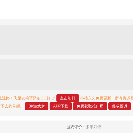
止迷路！飞星铁粉请添加QQ群👉
点击加群
小站永久免费更新，所有资源
活下去的希望。
BK游戏盒
APP下载
免费获取推广币
侵权投诉
游戏评价：
多半好评