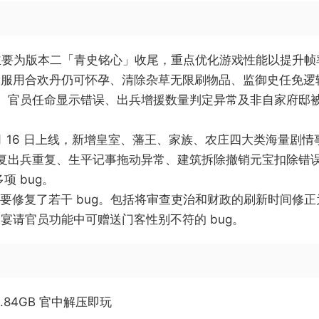
版本更新主要为版本二「青史铭心」收尾，重点优化游戏性能以提
人服用合欢丹仍可怀孕、清除杂草无限刷物品、监御史任免逻
理、官员任命显示错误、出兵增援数量判定异常及非自家府邸被
新于 3 月 16 日上线，新增皇室、藩王、家族、农庄四大类海
并修复出兵重复、生平记事拖动异常、建筑拆除撤销元宝扣除错
项 bug。
本更新，主要修复了若干 bug。包括将审查吏治和财政的刷新时间
宴请官员功能中可赠送门客性别不符的 bug。
| 1.84GB 官中解压即玩