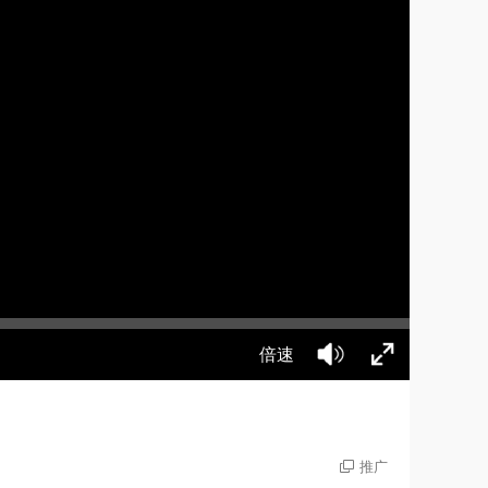
倍速
推广