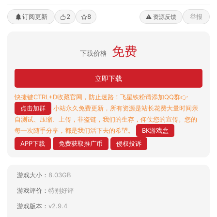
订阅更新
2
8
举报
⚠️ 资源反馈
免费
下载价格
立即下载
快捷键CTRL+D收藏官网，防止迷路！飞星铁粉请添加QQ群👉
点击加群
小站永久免费更新，所有资源是站长花费大量时间亲
自测试、压缩、上传，非盗链，我们的生存，仰仗您的宣传。您的
每一次随手分享，都是我们活下去的希望。
BK游戏盒
APP下载
免费获取推广币
侵权投诉
游戏大小：
8.03GB
游戏评价：
特别好评
游戏版本：
v2.9.4