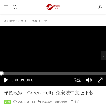
当前位置：
首页
PC游戏
正文
16:49:44
50%
75%
100%
00:00/00:00
倍速
绿色地狱（Green Hell）免安装中文版下载
更新
2026-01-14
PC游戏
·
动作冒险
推广