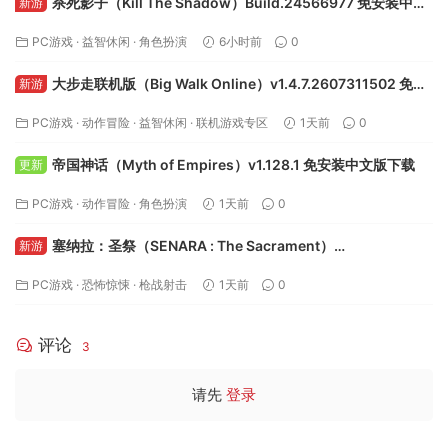
杀死影子（Kill The Shadow）Build.24566977 免安装中文
新游
版下载
PC游戏
·
益智休闲
·
角色扮演
6小时前
0
大步走联机版（Big Walk Online）v1.4.7.2607311502 免安
新游
装中文版下载
PC游戏
·
动作冒险
·
益智休闲
·
联机游戏专区
1天前
0
帝国神话（Myth of Empires）v1.128.1 免安装中文版下载
更新
PC游戏
·
动作冒险
·
角色扮演
1天前
0
塞纳拉：圣祭（SENARA : The Sacrament）
新游
Build.24495622 免安装中文版下载
PC游戏
·
恐怖惊悚
·
枪战射击
1天前
0
评论
3
请先
登录