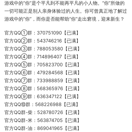
游戏中的“你”是个平凡到不能再平凡的小人物。“你”所做的
一切可能正是别人亲身体验过的人生。你可曾真正地了解过
游戏中的“你”，而你是否能帮助“你”走出窘境，迎来新生？
官方QQ①群：370751090【已满】
官方QQ②群：543746216【已满】
官方QQ③群：788053580【已满】
官方QQ④群：714896407【已满】
官方QQ⑤群：705823700【已满】
官方QQ⑥群：479284568【已满】
官方QQ⑦群：733988859【已满】
官方QQ⑧群：568365976【已满】
官方QQ⑨群：636347122【已满】
官方QQ⑩群：568226988【已满】
官方QQ群-柴：528780726【已满】
官方QQ群-米：563874705【已满】
官方QQ群-油：869041965【已满】