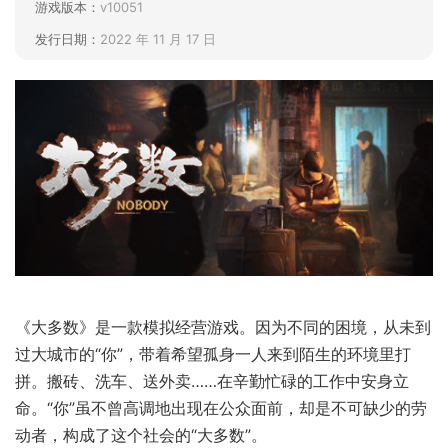
游戏版本：
v10051
发行日期：
2022 年 11 月 17 日
《大多数》是一款模拟经营游戏。因为不同的困境，从未到
过大城市的“你”，带着希望孤身一人来到陌生的环境里打
拼。搬砖、洗车、送外卖……在辛勤忙碌的工作中安身立
命。“你”虽不曾高调地出现在公众面前，却是不可缺少的劳
动者，构成了这个社会的“大多数”。