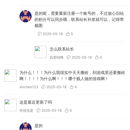
是的呢，需要重新注册一个账号的，不过放心旧站
的积分可以同步哦，联系站长补发就可以，记得带
截图
2025-05-18
0
怎么联系站长
叽里咕噜
2025-05-19
0
为什么！！！为什么我现实中天天搬砖，到游戏里还要搬砖
啊！！！！为什么啊！！！哪个贱人做的游戏啊！
xinchen123
2025-05-18
4
这是最近更新了吗
何佳浩是
2025-05-18
0
是的