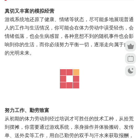
真切又丰富的模拟经营
游戏系统地还原了健康、情绪等状态，尽可能多地展现普通
人的工作与生活情况，你可能会在体力劳动中误受轻伤，会
情绪低落，也会生病感冒，各种意想不到的随机事件也会影
响到你的生活，而你必须努力平衡一切，逐渐走向属于自己
的光明未来。
努力工作、勤劳致富
从初期的体力劳动到经过培训才可胜任的技术工种，从拾荒
到摆摊，你需要通过游戏系统，亲身操作并体验搬砖、发传
单、送外卖等工作，用自己勤劳的双手与汗水来获取报酬，