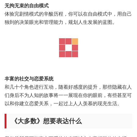
无拘无束的自由模式
体验完剧情模式的辛酸历程，你可以在自由模式中，用自己
独到的决策眼光和管理能力，规划人生发展的蓝图。
丰富的社交与恋爱系统
和几十个角色进行互动，随着好感度的提升，那些隐藏在人
们身后不为人知的故事将一一展现在你的眼前，有些甚至可
以和你建立恋爱关系，一起过上人人羡慕的现充生活。
《大多数》想要表达什么