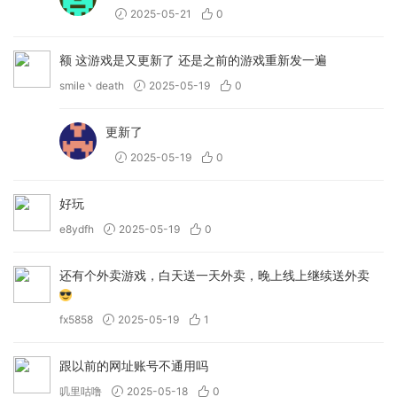
2025-05-21
0
额 这游戏是又更新了 还是之前的游戏重新发一遍
smile丶death
2025-05-19
0
更新了
2025-05-19
0
好玩
e8ydfh
2025-05-19
0
还有个外卖游戏，白天送一天外卖，晚上线上继续送外卖
fx5858
2025-05-19
1
跟以前的网址账号不通用吗
叽里咕噜
2025-05-18
0