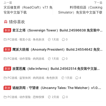
上一篇
下一篇
灾后修复师（RoadCraft）v7.1 免
料理模拟器（Cooking
安装中文版下载
Simulator）免安装中文版下载
猜你喜欢
君王之塔（Sovereign Tower）Build.24596638 免安装中
新游
文版下载
PC游戏
·
视觉小说
·
角色扮演
1天前
0
鹰派大统领（Anomaly President）Build.24554642 免安
新游
装中文版下载
PC游戏
·
动作冒险
·
肉鸽游戏
1天前
0
放置恶魔（Idle Inferno）Build.24562514 免安装中文版下
新游
载
PC游戏
·
益智休闲
·
肉鸽游戏
·
角色扮演
1天前
4
诡秘异闻：守望者（Uncanny Tales: The Watcher）v1.0.8
新游
免安装中文版下载
PC游戏
·
动作冒险
·
恐怖惊悚
2天前
0