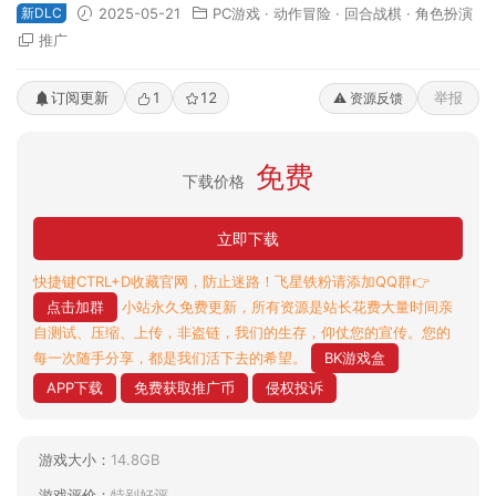
新DLC
2025-05-21
PC游戏
·
动作冒险
·
回合战棋
·
角色扮演
推广
订阅更新
1
12
举报
⚠️ 资源反馈
免费
下载价格
立即下载
快捷键CTRL+D收藏官网，防止迷路！飞星铁粉请添加QQ群👉
点击加群
小站永久免费更新，所有资源是站长花费大量时间亲
自测试、压缩、上传，非盗链，我们的生存，仰仗您的宣传。您的
每一次随手分享，都是我们活下去的希望。
BK游戏盒
APP下载
免费获取推广币
侵权投诉
游戏大小：
14.8GB
游戏评价：
特别好评