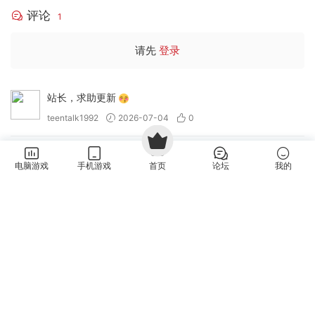
评论
1
请先
登录
站长，求助更新
teentalk1992
2026-07-04
0
电脑游戏
手机游戏
首页
论坛
我的
用户协议
|
隐私政策
|
官方公告
|
侵权投诉
|
关于我们
|
联系我们
声明:本站所有游戏来源于互联网!若侵犯到您的权益,请联系站长,我们将及时处
理。 若您需要使用非免费的软件或服务,请购买正版授权并合法使用。侵权下架
邮箱：feng99872@gmail.com
Copyright 2025 STEAMBK ©All rights Reserved