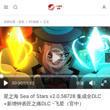
当前位置：
首页
PC游戏
正文
02:10:12
50%
75%
100%
00:00/01:33
倍速
星之海 Sea of Stars v2.0.58728 集成全DLC
+新增钟表匠之痛DLC -飞星（官中）