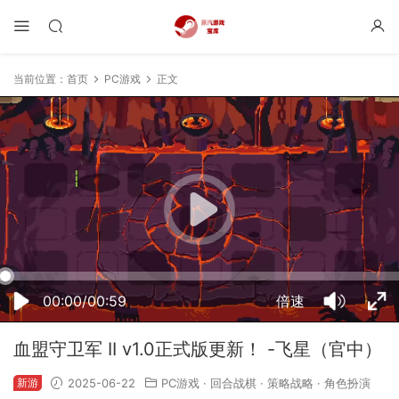
当前位置：
首页
PC游戏
正文
12:57:01
50%
75%
100%
00:00/00:59
倍速
血盟守卫军 II v1.0正式版更新！ -飞星（官中）
新游
2025-06-22
PC游戏
·
回合战棋
·
策略战略
·
角色扮演