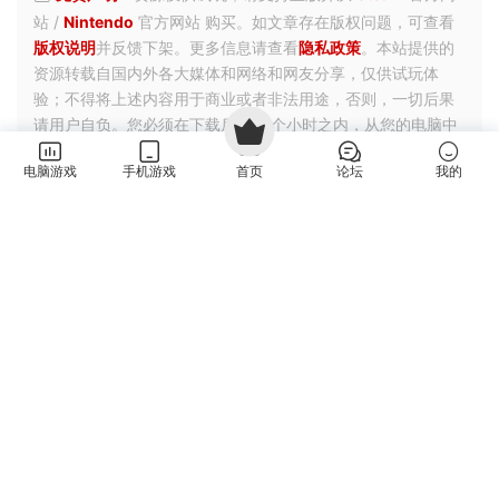
站 /
Nintendo
官方网站 购买。如文章存在版权问题，可查看
版权说明
并反馈下架。更多信息请查看
隐私政策
。本站提供的
资源转载自国内外各大媒体和网络和网友分享，仅供试玩体
验；不得将上述内容用于商业或者非法用途，否则，一切后果
请用户自负。您必须在下载后的24个小时之内，从您的电脑中
彻底删除上述内容。如果您喜欢该游戏内容，请支持正版，购
电脑游戏
手机游戏
首页
论坛
我的
买注册，得到更好的正版服务。我们非常重视版权问题，如有
侵权请邮件与我们联系处理。（侵权下架邮箱：
feng99872@gmail.com）
3
0
沙盒
治愈系
管理