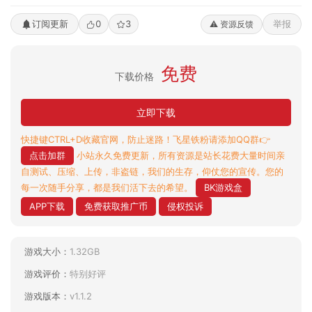
订阅更新
0
3
举报
⚠️ 资源反馈
免费
下载价格
立即下载
快捷键CTRL+D收藏官网，防止迷路！飞星铁粉请添加QQ群👉
点击加群
小站永久免费更新，所有资源是站长花费大量时间亲
自测试、压缩、上传，非盗链，我们的生存，仰仗您的宣传。您的
每一次随手分享，都是我们活下去的希望。
BK游戏盒
APP下载
免费获取推广币
侵权投诉
游戏大小：
1.32GB
游戏评价：
特别好评
游戏版本：
v1.1.2