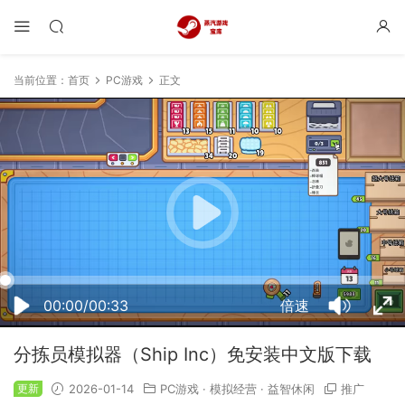
当前位置：
首页
PC游戏
正文
19:20:44
50%
75%
100%
00:00/00:33
倍速
分拣员模拟器（Ship Inc）免安装中文版下载
更新
2026-01-14
PC游戏
·
模拟经营
·
益智休闲
推广