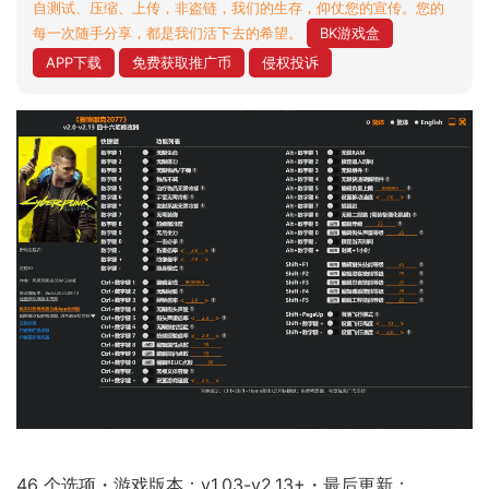
自测试、压缩、上传，非盗链，我们的生存，仰仗您的宣传。您的
每一次随手分享，都是我们活下去的希望。
BK游戏盒
APP下载
免费获取推广币
侵权投诉
46 个选项・游戏版本：v1.03-v2.13+・最后更新：