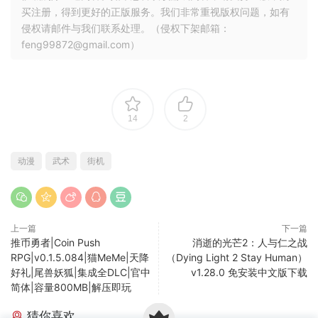
买注册，得到更好的正版服务。我们非常重视版权问题，如有
侵权请邮件与我们联系处理。（侵权下架邮箱：
feng99872@gmail.com）
14
2
动漫
武术
街机
上一篇
下一篇
推币勇者|Coin Push
消逝的光芒2：人与仁之战
RPG|v0.1.5.084|猫MeMe|天降
（Dying Light 2 Stay Human）
好礼|尾兽妖狐|集成全DLC|官中
v1.28.0 免安装中文版下载
简体|容量800MB|解压即玩
猜你喜欢