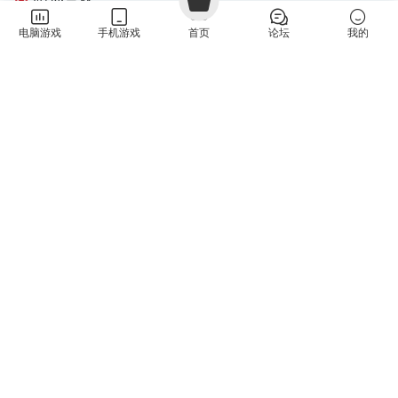
伐木时刻（It's Chopping Time!）v1.0.3 免安装中文版下载
新游
电脑游戏
手机游戏
首页
论坛
我的
PC游戏
·
益智休闲
·
策略战略
21小时前
0
云灵守护者：达尔神龛（Cloud Keeper: Shrine of Dal）
新游
v1.7.2.0 免安装中文版下载
PC游戏
·
动作冒险
·
肉鸽游戏
4天前
0
贪婪轮盘（Greedy Spin: Reel Roguelike）
新游
Build.24493828 免安装中文版下载
PC游戏
·
复古经典
·
策略战略
·
肉鸽游戏
5天前
1
致命诡计（Deadly Trick）v0.1.0 免安装中文版下载
新游
PC游戏
·
益智休闲
5天前
0
评论
5
请先
登录