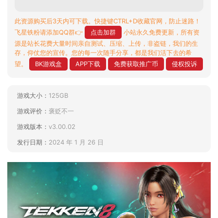
此资源购买后3天内可下载。快捷键CTRL+D收藏官网，防止迷路！
飞星铁粉请添加QQ群👉
点击加群
小站永久免费更新，所有资
源是站长花费大量时间亲自测试、压缩、上传，非盗链，我们的生
存，仰仗您的宣传。您的每一次随手分享，都是我们活下去的希
望。
BK游戏盒
APP下载
免费获取推广币
侵权投诉
游戏大小：
125GB
游戏评价：
褒贬不一
游戏版本：
v3.00.02
发行日期：
2024 年 1 月 26 日