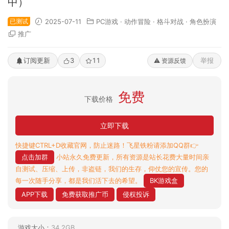
中）
已测试
2025-07-11
PC游戏
·
动作冒险
·
格斗对战
·
角色扮演
推广
订阅更新
3
11
举报
⚠️ 资源反馈
免费
下载价格
立即下载
快捷键CTRL+D收藏官网，防止迷路！飞星铁粉请添加QQ群👉
点击加群
小站永久免费更新，所有资源是站长花费大量时间亲
自测试、压缩、上传，非盗链，我们的生存，仰仗您的宣传。您的
每一次随手分享，都是我们活下去的希望。
BK游戏盒
APP下载
免费获取推广币
侵权投诉
游戏大小：
34.2GB