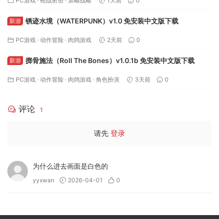
PC游戏
·
枪战射击
·
策略战略
1天前
0
锈迹水境（WATERPUNK）v1.0 免安装中文版下载
新游
PC游戏
·
动作冒险
·
肉鸽游戏
2天前
0
掷骨施法（Roll The Bones）v1.0.1b 免安装中文版下载
新游
PC游戏
·
动作冒险
·
肉鸽游戏
·
角色扮演
3天前
0
评论
1
请先
登录
为什么进去画面是白色的
yyxwan
2026-04-01
0