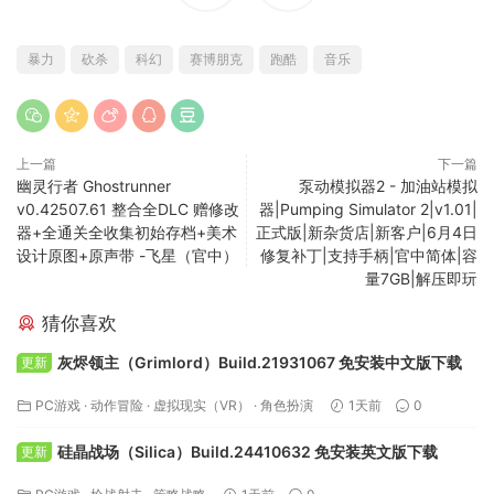
暴力
砍杀
科幻
赛博朋克
跑酷
音乐
上一篇
下一篇
幽灵行者 Ghostrunner
泵动模拟器2 - 加油站模拟
v0.42507.61 整合全DLC 赠修改
器|Pumping Simulator 2|v1.01|
器+全通关全收集初始存档+美术
正式版|新杂货店|新客户|6月4日
设计原图+原声带 -飞星（官中）
修复补丁|支持手柄|官中简体|容
量7GB|解压即玩
猜你喜欢
灰烬领主（Grimlord）Build.21931067 免安装中文版下载
更新
PC游戏
·
动作冒险
·
虚拟现实（VR）
·
角色扮演
1天前
0
硅晶战场（Silica）Build.24410632 免安装英文版下载
更新