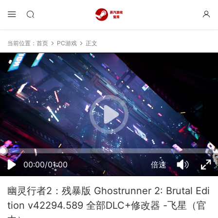
当前位置：
首页
PC游戏
正文
11:37:10
50%
75%
100%
00:00/01:00
倍速
幽灵行者2：残暴版 Ghostrunner 2: Brutal Edi
tion v42294.589 全部DLC+修改器 -飞星（官