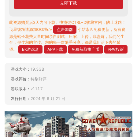
立即下载
此资源购买后3天内可下载。快捷键CTRL+D收藏官网，防止迷路！
飞星铁粉请添加QQ群👉
点击加群
小站永久免费更新，所有资
源是站长花费大量时间亲自测试、压缩、上传，非盗链，我们的生
存，仰仗您的宣传。您的每一次随手分享，都是我们活下去的希
望。
BK游戏盒
APP下载
免费获取推广币
侵权投诉
游戏大小：
19.3GB
游戏评价：
特别好评
游戏版本：
v1.1.1.7
发行日期：
2024 年 6 月 21 日