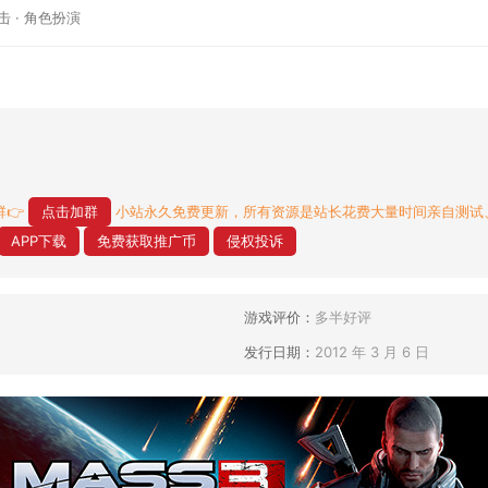
击
·
角色扮演
👉
点击加群
小站永久免费更新，所有资源是站长花费大量时间亲自测试
APP下载
免费获取推广币
侵权投诉
游戏评价：
多半好评
发行日期：
2012 年 3 月 6 日